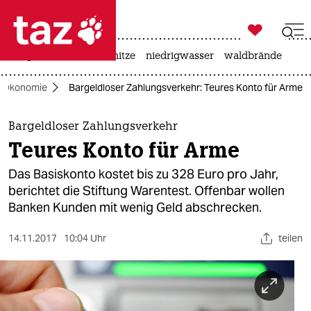

taz zahl ich
krieg in der ukraine
hitze
niedrigwasser
waldbrände

taz zahl ich
Ökonomie
Bargeldloser Zahlungsverkehr: Teures Konto für Arme
taz zahl ich
themen
Bargeldloser Zahlungsverkehr
Teures Konto für Arme
politik
Das Basiskonto kostet bis zu 328 Euro pro Jahr,
öko
berichtet die Stiftung Warentest. Offenbar wollen
Banken Kunden mit wenig Geld abschrecken.
gesellschaft
14.11.2017
10:04 Uhr
teilen
kultur
sport