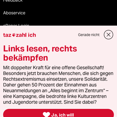
Feedback
Aboservice
ePaper Login
taz
zahl ich
Gerade nicht

Downloads für Abonnierende
Links lesen, rechts
bekämpfen
© 2026 taz Verlags und Vertriebs GmbH
Mit doppelter Kraft für eine offene Gesellschaft!
Alle Rechte vorbehalten. Bei rechtlichen Fragen oder für Genehmigungen
wenden Sie sich bitte an
lizenzen@taz.de
Besonders jetzt brauchen Menschen, die sich gegen
Rechtsextremismus einsetzen, unsere Solidarität.
Daher gehen 50 Prozent der Einnahmen aus
Feedback
Redaktionsstatut
Kommune-Richtlinien
KI-
Neuanmeldungen an „Alles beginnt im Zentrum“ –
eine Kampagne, die bedrohte linke Kulturzentren
Leitlinie
Informant
Datenschutz
Impressum
AGB
und Jugendorte unterstützt. Sind Sie dabei?
Seitenwende
Einwilligungen widerrufen (Ads)

Ja, ich will