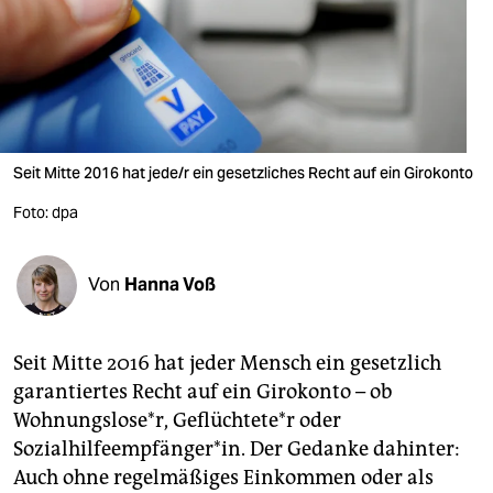
berlin
nord
wahrheit
verlag
Seit Mitte 2016 hat jede/r ein gesetzliches Recht auf ein Girokonto
verlag
Foto: dpa
veranstaltungen
shop
Von
Hanna Voß
fragen & hilfe
Seit Mitte 2016 hat jeder Mensch ein gesetzlich
unterstützen
garantiertes Recht auf ein Girokonto – ob
abo
Wohnungslose*r, Geflüchtete*r oder
Sozialhilfeempfänger*in. Der Gedanke dahinter:
genossenschaft
Auch ohne regelmäßiges Einkommen oder als