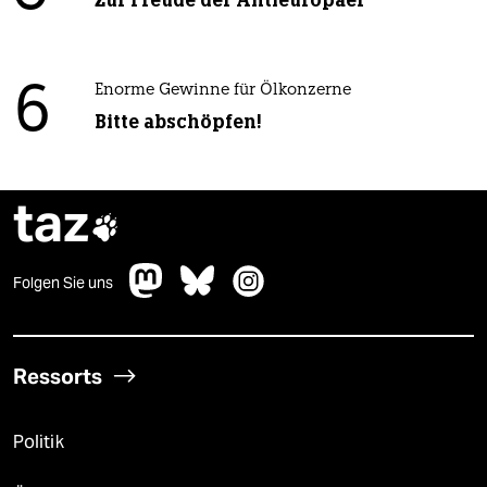
Zur Freude der Antieuropäer
6
Enorme Gewinne für Ölkonzerne
Bitte abschöpfen!
taz

Folgen Sie uns
Ressorts
Politik