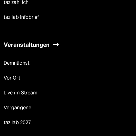
taz zahl ich
taz lab Infobrief
Veranstaltungen
Demnächst
Vor Ort
Live im Stream
Vergangene
taz lab 2027