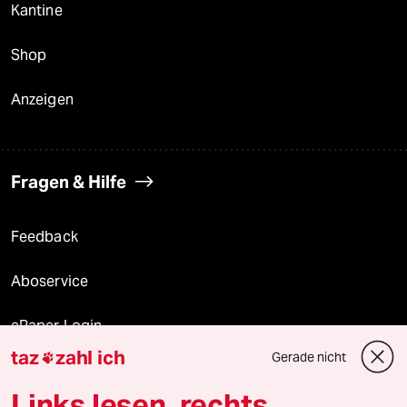
Kantine
Shop
Anzeigen
Fragen & Hilfe
Feedback
Aboservice
ePaper Login
taz
zahl ich
Gerade nicht

Downloads für Abonnierende
Links lesen, rechts