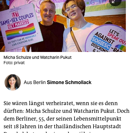
berlin
nord
wahrheit
verlag
verlag
Micha Schulze und Watcharin Pukut
Foto: privat
veranstaltungen
shop
Aus Berlin
Simone Schmollack
fragen & hilfe
unterstützen
Sie wären längst verheiratet, wenn sie es denn
dürften: Micha Schulze und Watcharin Pukut. Doch
abo
dem Berliner, 55, der seinen Lebensmittelpunkt
genossenschaft
seit 18 Jahren in der thailändischen Hauptstadt