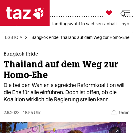

taz zahl ich
niedrigwasser
rente
landtagswahl in sachsen-anhalt
hybri

taz zahl ich
LGBTQIA
Bangkok Pride: Thailand auf dem Weg zur Homo-Ehe
taz zahl ich
themen
Bangkok Pride
Thailand auf dem Weg zur
politik
Homo-Ehe
öko
Die bei den Wahlen siegreiche Reformkoalition will
die Ehe für alle einführen. Doch ist offen, ob die
gesellschaft
Koalition wirklich die Regierung stellen kann.
kultur
2.6.2023
18:55 Uhr
teilen
sport