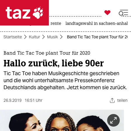

taz zahl ich
hitze
niedrigwasser
rente
landtagswahl in sachsen-anhalt

taz zahl ich
Startseite
Kultur
Musik
Band Tic Tac Toe plant Tour für 202
taz zahl ich
themen
Band Tic Tac Toe plant Tour für 2020
Hallo zurück, liebe 90er
politik
Tic Tac Toe haben Musikgeschichte geschrieben
öko
und die wohl unterhaltsamste Pressekonferenz
Deutschlands abgehalten. Jetzt kommen sie zurück.
gesellschaft
26.9.2019
16:51 Uhr
teilen
kultur
sport