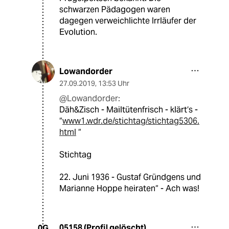
schwarzen Pädagogen waren
dagegen verweichlichte Irrläufer der
Evolution.
Lowandorder
27.09.2019
,
13:53 Uhr
@Lowandorder:
Däh&Zisch - Mailtütenfrisch - klärt‘s -
“
www1.wdr.de/stichtag/stichtag5306.
html
“
Stichtag
22. Juni 1936 - Gustaf Gründgens und
Marianne Hoppe heiraten“ - Ach was!
05158 (Profil gelöscht)
0G