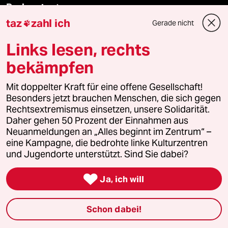
Podcast
taz
zahl ich
Gerade nicht

bundestalk
Links lesen, rechts
bekämpfen
fernverbindung
Mit doppelter Kraft für eine offene Gesellschaft!
klima update°
Besonders jetzt brauchen Menschen, die sich gegen
Rechtsextremismus einsetzen, unsere Solidarität.
Mauerecho
Daher gehen 50 Prozent der Einnahmen aus
Neuanmeldungen an „Alles beginnt im Zentrum“ –
Freie Rede
eine Kampagne, die bedrohte linke Kulturzentren
und Jugendorte unterstützt. Sind Sie dabei?
reingehen

Ja, ich will
Newsletter
Schon dabei!