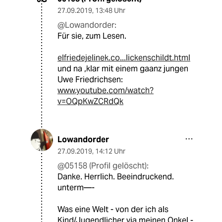
27.09.2019
,
13:48 Uhr
@Lowandorder:
Für sie, zum Lesen.
elfriedejelinek.co...lickenschildt.html
und na ,klar mit einem gaanz jungen
Uwe Friedrichsen:
www.youtube.com/watch?
v=OQpKwZCRdQk
Lowandorder
27.09.2019
,
14:12 Uhr
@05158 (Profil gelöscht):
Danke. Herrlich. Beeindruckend.
unterm—-
Was eine Welt - von der ich als
Kind/Jugendlicher via meinen Onkel -