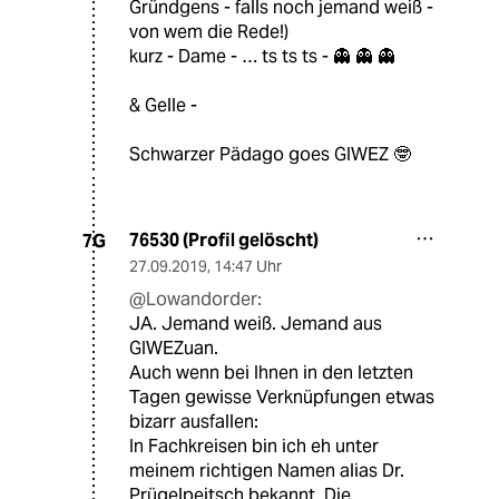
Gründgens - falls noch jemand weiß -
von wem die Rede!)
kurz - Dame - … ts ts ts - 👻 👻 👻
& Gelle -
Schwarzer Pädago goes GIWEZ 🤓
76530 (Profil gelöscht)
7G
27.09.2019
,
14:47 Uhr
@Lowandorder:
JA. Jemand weiß. Jemand aus
GIWEZuan.
Auch wenn bei Ihnen in den letzten
Tagen gewisse Verknüpfungen etwas
bizarr ausfallen:
In Fachkreisen bin ich eh unter
meinem richtigen Namen alias Dr.
Prügelpeitsch bekannt. Die