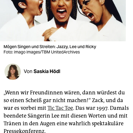
berlin
nord
wahrheit
verlag
Mögen Singen und Streiten: Jazzy, Lee und Ricky
Foto: imago images/TBM UnitedArchives
verlag
veranstaltungen
Von
Saskia Hödl
shop
fragen & hilfe
„Wenn wir Freundinnen wären, dann würdest du
unterstützen
so einen Scheiß gar nicht machen!“ Zack, und da
war es vorbei mit
Tic Tac Toe
. Das war 1997. Damals
abo
beendete Sängerin Lee mit diesen Worten und mit
genossenschaft
Tränen in den Augen eine wahrlich spektakuläre
Pressekonferenz.