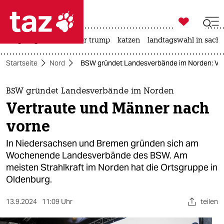

taz zahl ich
bergsteigen
usa unter trump
katzen
landtagswahl in sachs

taz zahl ich
Startseite
Nord
BSW gründet Landesverbände im Norden: Ver
taz zahl ich
themen
BSW gründet Landesverbände im Norden
Vertraute und Männer nach
politik
vorne
öko
In Niedersachsen und Bremen gründen sich am
Wochenende Landesverbände des BSW. Am
gesellschaft
meisten Strahlkraft im Norden hat die Ortsgruppe in
Oldenburg.
kultur
sport
13.9.2024
11:09 Uhr
teilen