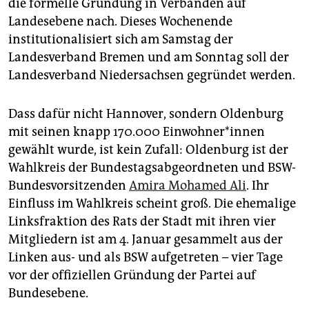
die formelle Gründung in Verbänden auf
epaper login
Landesebene nach. Dieses Wochenende
institutionalisiert sich am Samstag der
Landesverband Bremen und am Sonntag soll der
Landesverband Niedersachsen gegründet werden.
Dass dafür nicht Hannover, sondern Oldenburg
mit seinen knapp 170.000 Ein­woh­ne­r*in­nen
gewählt wurde, ist kein Zufall: Oldenburg ist der
Wahlkreis der Bundestagsabgeordneten und BSW-
Bundesvorsitzenden
Amira Mohamed Ali
. Ihr
Einfluss im Wahlkreis scheint groß. Die ehemalige
Linksfraktion des Rats der Stadt mit ihren vier
Mitgliedern ist am 4. Januar gesammelt aus der
Linken aus- und als BSW aufgetreten – vier Tage
vor der offiziellen Gründung der Partei auf
Bundesebene.