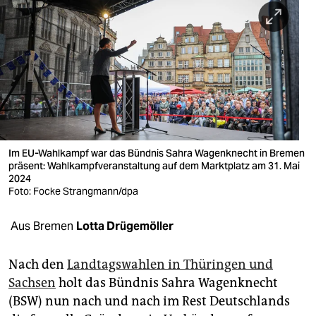
berlin
nord
wahrheit
verlag
verlag
veranstaltungen
Im EU-Wahlkampf war das Bündnis Sahra Wagenknecht in Bremen
präsent: Wahlkampfveranstaltung auf dem Marktplatz am 31. Mai
2024
shop
Foto: Focke Strangmann/dpa
fragen & hilfe
Aus Bremen
Lotta Drügemöller
unterstützen
Nach den
Landtagswahlen in Thüringen und
abo
Sachsen
holt das Bündnis Sahra Wagenknecht
genossenschaft
(BSW) nun nach und nach im Rest Deutschlands