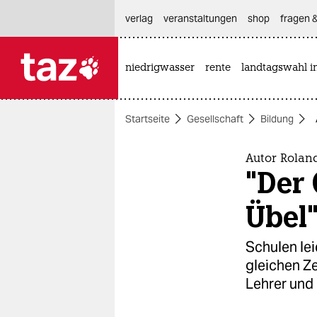
hautnavigation anspringen
hauptinhalt anspringen
footer anspringen
verlag
veranstaltungen
shop
fragen &
niedrigwasser
rente
landtagswahl i

taz zahl ich
taz zahl ich
Startseite
Gesellschaft
Bildung
themen
politik
Autor Roland
"Der 
öko
Übel
gesellschaft
Schulen lei
kultur
gleichen Ze
Lehrer und
sport