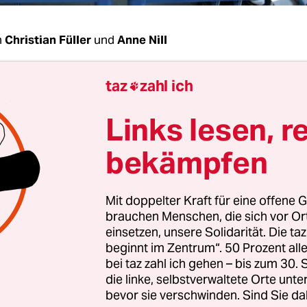
n
Christian Füller
und
Anne Nill
, Hamburgs Bürger haben sich klar gegen die R
taz
zahl ich

e ausgesprochen. Haben Sie sich getäuscht dam
Links lesen, r
mbau der Schulen nötig ist?
bekämpfen
dl:
Die Bereitschaft zu einem radikalen Schnitt is
ffenbar noch nicht da, das stimmt. Dennoch glau
Mit doppelter Kraft für eine offene G
s es so nicht weitergehen kann. In unseren Schul
brauchen Menschen, die sich vor O
 Kultur des Drucks und der Ausgrenzung, mit de
einsetzen, unsere Solidarität. Die ta
st.
beginnt im Zentrum“. 50 Prozent a
bei taz zahl ich gehen – bis zum 30
die linke, selbstverwaltete Orte unte
en sich die Eltern dann gegen sachte, aber ri
bevor sie verschwinden. Sind Sie da
erungen wie in Hamburg?