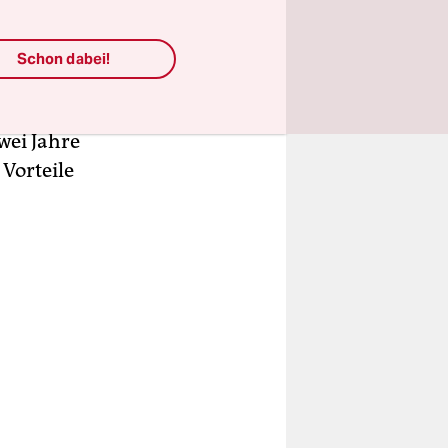
ne innere
Schon dabei!
eschützt.
 Auge. Die
wei Jahre
Vorteile