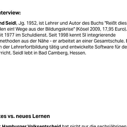
nterview:
nd Seidl
, Jg. 1952, ist Lehrer und Autor des Buchs "Reißt die
en ein! Wege aus der Bildungskrise" (Kösel 2009, 17,95 Euro).
eit 1977 im Schuldienst. Seit 1998 kennt Sl integrierende
ethoden aus der Nähe - er arbeitet an einer Gesamtschule. 
n der Lehrerfortbildung tätig und entwickelte Software für d
richt. Seidl lebt in Bad Camberg, Hessen.
tes vs. neues Lernen
r
Hamburger Volksentscheid
hat nicht nur die sechsjährigen