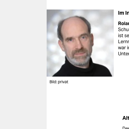
Im I
Rola
Schul
ist s
Lernm
war i
Unter
Bild: privat
Al
De