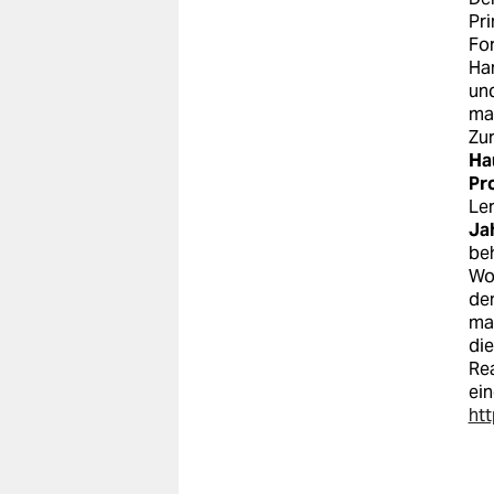
Pri
For
Han
und
m
Zu
Ha
Pr
Ler
Ja
be
Woc
den
ma
di
Re
ein
htt