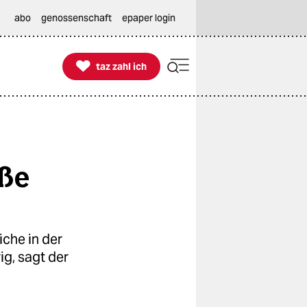
abo
genossenschaft
epaper login

taz zahl ich
taz zahl ich
oße
iche in der
ig, sagt der