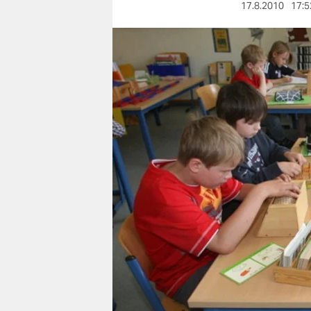
berlin
17.8.2010
17:5
nord
wahrheit
verlag
verlag
veranstaltungen
shop
fragen & hilfe
unterstützen
abo
genossenschaft