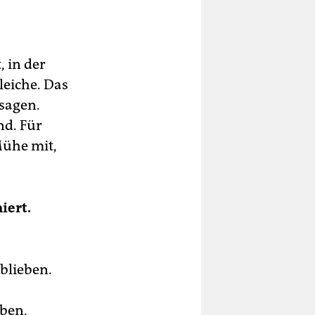
, in der
leiche. Das
 sagen.
nd. Für
Mühe mit,
iert.
eblieben.
iben,