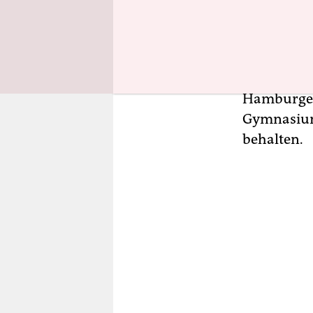
Die Bürger
Schulrefor
Wer heute 
Hamburger 
Gymnasium 
behalten.