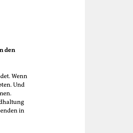
an den
ndet. Wenn
oten. Und
men.
ndhaltung
nenden in