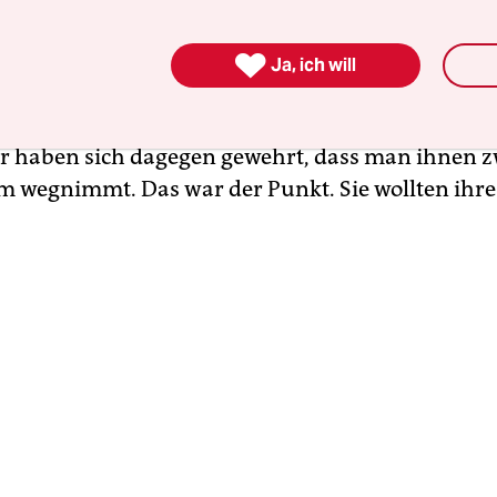
 dort haben sich meines Erachtens nicht gegen ei

Ja, ich will
m gewandt, sondern sie haben ihr Gymnasium b
das Gymnasium angreift, der holt sich ein blaues
haben sich dagegen gewehrt, dass man ihnen z
wegnimmt. Das war der Punkt. Sie wollten ihre 