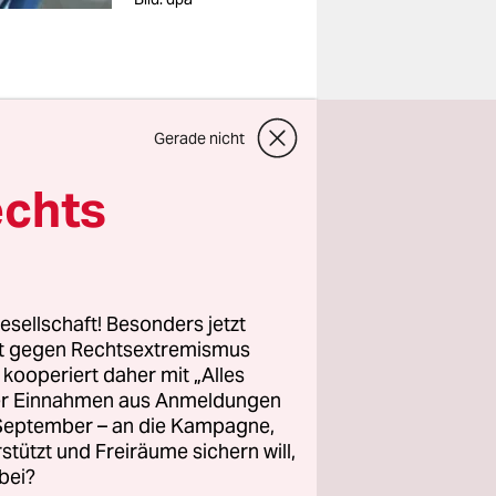
eform der
Gerade nicht
it, dass
echts
t bei den
be ich fest
esellschaft! Besonders jetzt
en herrscht
rt gegen Rechtsextremismus
r niemand
z kooperiert daher mit „Alles
ller Einnahmen aus Anmeldungen
. September – an die Kampagne,
rstützt und Freiräume sichern will,
chtige
bei?