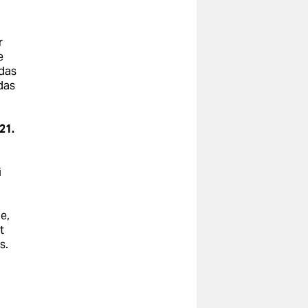
r
e
 das
das
21.
i
:
e,
t
s.