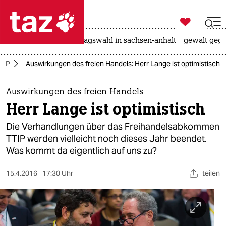

taz zahl ich
nahost-konflikt
landtagswahl in sachsen-anhalt
gewalt gege

taz zahl ich
TIP
Auswirkungen des freien Handels: Herr Lange ist optimistisch
taz zahl ich
themen
Auswirkungen des freien Handels
Herr Lange ist optimistisch
politik
Die Verhandlungen über das Freihandelsabkommen
öko
TTIP werden vielleicht noch dieses Jahr beendet.
Was kommt da eigentlich auf uns zu?
gesellschaft
15.4.2016
17:30 Uhr
teilen
kultur
sport