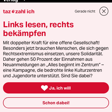
taz
zahl ich
Gerade nicht

Aktuelles
Links lesen, rechts
Hausblog
bekämpfen
Die Seitenwende
Mit doppelter Kraft für eine offene Gesellschaft!
Besonders jetzt brauchen Menschen, die sich gegen
Stellen
Rechtsextremismus einsetzen, unsere Solidarität.
Daher gehen 50 Prozent der Einnahmen aus
Presse
Neuanmeldungen an „Alles beginnt im Zentrum“ –
eine Kampagne, die bedrohte linke Kulturzentren
und Jugendorte unterstützt. Sind Sie dabei?
Unterstützen

Ja, ich will
abo
Schon dabei!