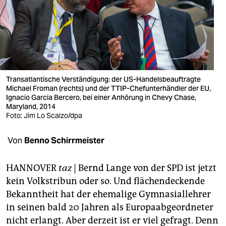
berlin
nord
wahrheit
verlag
Transatlantische Verständigung: der US-Handelsbeauftragte
verlag
Michael Froman (rechts) und der TTIP-Chefunterhändler der EU,
Ignacio Garcia Bercero, bei einer Anhörung in Chevy Chase,
Maryland, 2014
veranstaltungen
Foto: Jim Lo Scalzo/dpa
shop
Von
Benno Schirrmeister
fragen & hilfe
unterstützen
HANNOVER
taz
| Bernd Lange von der SPD ist jetzt
kein Volkstribun oder so. Und flächendeckende
abo
Bekanntheit hat der ehemalige Gymnasiallehrer
in seinen bald 20 Jahren als Europaabgeordneter
genossenschaft
nicht erlangt. Aber derzeit ist er viel gefragt. Denn