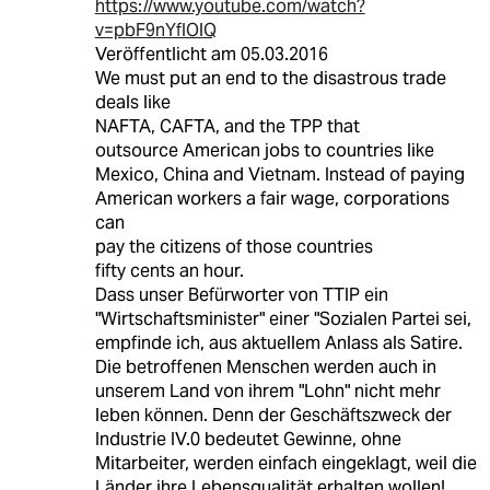
https://www.youtube.com/watch?
v=pbF9nYfIOlQ
Veröffentlicht am 05.03.2016
We must put an end to the disastrous trade
deals like
NAFTA, CAFTA, and the TPP that
outsource American jobs to countries like
Mexico, China and Vietnam. Instead of paying
American workers a fair wage, corporations
can
pay the citizens of those countries
fifty cents an hour.
Dass unser Befürworter von TTIP ein
"Wirtschaftsminister" einer "Sozialen Partei sei,
empfinde ich, aus aktuellem Anlass als Satire.
Die betroffenen Menschen werden auch in
unserem Land von ihrem "Lohn" nicht mehr
leben können. Denn der Geschäftszweck der
Industrie IV.0 bedeutet Gewinne, ohne
Mitarbeiter, werden einfach eingeklagt, weil die
Länder ihre Lebensqualität erhalten wollen!