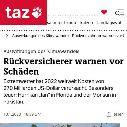

taz zahl ich
hitze
bergsteigen
usa unter trump
katzen
landtagswahl i

taz zahl ich
el
Auswirkungen des Klimawandels: Rückversicherer warnen vor 
taz zahl ich
themen
Auswirkungen des Klimawandels
Rückversicherer warnen vor
politik
Schäden
öko
Extremwetter hat 2022 weltweit Kosten von
270 Mil­liarden US-Dollar verursacht. Besonders
gesellschaft
teuer: Hurrikan „Ian“ in Florida und der Monsun in
Pakistan.
kultur
sport
10.1.2023
18:39 Uhr
teilen