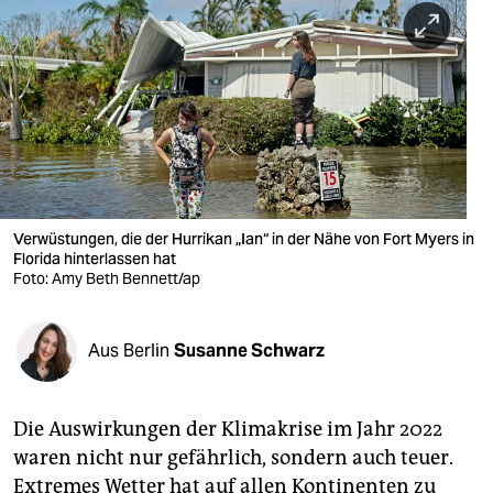
berlin
nord
wahrheit
verlag
verlag
veranstaltungen
Verwüstungen, die der Hurrikan „Ian“ in der Nähe von Fort Myers in
Florida hinterlassen hat
Foto: Amy Beth Bennett/ap
shop
fragen & hilfe
Aus Berlin
Susanne Schwarz
unterstützen
abo
Die Auswirkungen der Klimakrise im Jahr 2022
genossenschaft
waren nicht nur gefährlich, sondern auch teuer.
Extremes Wetter hat auf allen Kontinenten zu