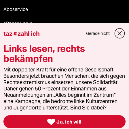
Aboservice
ePaper Login
taz
zahl ich
Gerade nicht

Downloads für Abonnierende
Links lesen, rechts
bekämpfen
© 2026 taz Verlags und Vertriebs GmbH
Mit doppelter Kraft für eine offene Gesellschaft!
Alle Rechte vorbehalten. Bei rechtlichen Fragen oder für Genehmigungen
wenden Sie sich bitte an
lizenzen@taz.de
Besonders jetzt brauchen Menschen, die sich gegen
Rechtsextremismus einsetzen, unsere Solidarität.
Daher gehen 50 Prozent der Einnahmen aus
Feedback
Redaktionsstatut
Kommune-Richtlinien
KI-
Neuanmeldungen an „Alles beginnt im Zentrum“ –
eine Kampagne, die bedrohte linke Kulturzentren
Leitlinie
Informant
Datenschutz
Impressum
AGB
und Jugendorte unterstützt. Sind Sie dabei?
Seitenwende
Einwilligungen widerrufen (Ads)

Ja, ich will