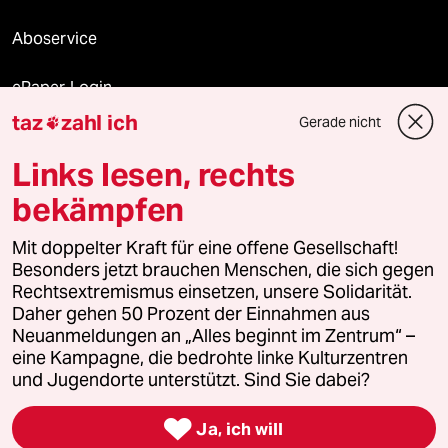
Aboservice
ePaper Login
taz
zahl ich
Gerade nicht

Downloads für Abonnierende
Links lesen, rechts
bekämpfen
© 2026 taz Verlags und Vertriebs GmbH
Alle Rechte vorbehalten. Bei rechtlichen Fragen oder für Genehmigungen
Mit doppelter Kraft für eine offene Gesellschaft!
wenden Sie sich bitte an
lizenzen@taz.de
Besonders jetzt brauchen Menschen, die sich gegen
Rechtsextremismus einsetzen, unsere Solidarität.
Daher gehen 50 Prozent der Einnahmen aus
Feedback
Redaktionsstatut
Kommune-Richtlinien
KI-
Neuanmeldungen an „Alles beginnt im Zentrum“ –
eine Kampagne, die bedrohte linke Kulturzentren
Leitlinie
Informant
Datenschutz
Impressum
AGB
und Jugendorte unterstützt. Sind Sie dabei?
Seitenwende
Einwilligungen widerrufen (Ads)

Ja, ich will