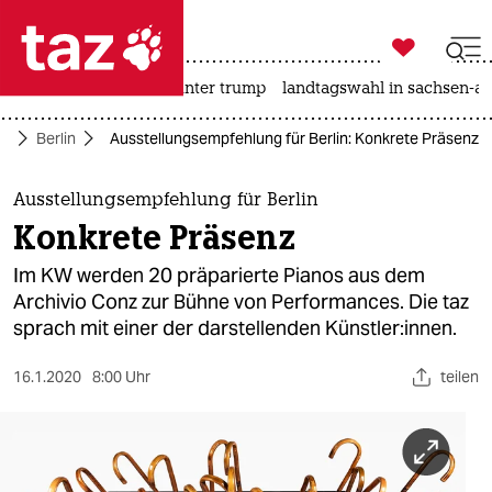

taz zahl ich
nahost-konflikt
usa unter trump
landtagswahl in sachsen-an

taz zahl ich
te
Berlin
Ausstellungsempfehlung für Berlin: Konkrete Präsenz
taz zahl ich
themen
Ausstellungsempfehlung für Berlin
Konkrete Präsenz
politik
Im KW werden 20 präparierte Pianos aus dem
öko
Archivio Conz zur Bühne von Performances. Die taz
sprach mit einer der darstellenden Künstler:innen.
gesellschaft
16.1.2020
8:00 Uhr
teilen
kultur
sport