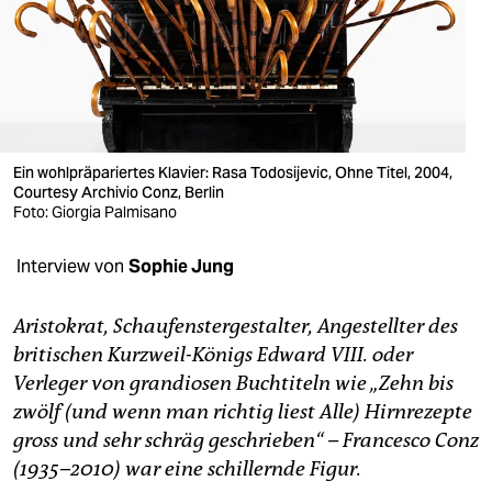
berlin
nord
wahrheit
verlag
Ein wohlpräpariertes Klavier: Rasa Todosijevic, Ohne Titel, 2004,
verlag
Courtesy Archivio Conz, Berlin
Foto: Giorgia Palmisano
veranstaltungen
Interview von
Sophie Jung
shop
fragen & hilfe
Aristokrat, Schaufenstergestalter, Angestellter des
britischen Kurzweil-Königs Edward VIII. oder
unterstützen
Verleger von grandiosen Buchtiteln wie „Zehn bis
abo
zwölf (und wenn man richtig liest Alle) Hirnrezepte
gross und sehr schräg geschrieben“ – Francesco Conz
genossenschaft
(1935–2010) war eine schillernde Figur.