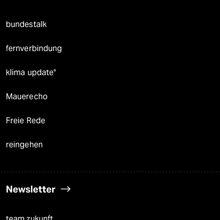
bundestalk
fernverbindung
klima update°
Mauerecho
Freie Rede
reingehen
Newsletter
team zukunft