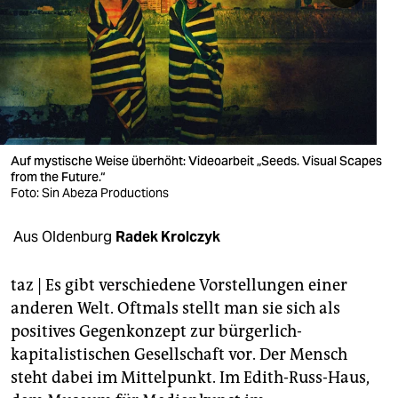
berlin
nord
wahrheit
verlag
verlag
Auf mystische Weise überhöht: Videoarbeit „Seeds. Visual Scapes
from the Future.“
veranstaltungen
Foto: Sin Abeza Productions
shop
Aus Oldenburg
Radek Krolczyk
fragen & hilfe
taz | Es gibt verschiedene Vorstellungen einer
unterstützen
anderen Welt. Oftmals stellt man sie sich als
positives Gegenkonzept zur bürgerlich-
abo
kapitalistischen Gesellschaft vor. Der Mensch
genossenschaft
steht dabei im Mittelpunkt. Im Edith-Russ-Haus,