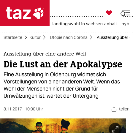

taz zahl ich
niedrigwasser
rente
landtagswahl in sachsen-anhalt
hybri

taz zahl ich
Startseite
Kultur
Utopie nach Corona
Ausstellung über e
taz zahl ich
themen
Ausstellung über eine andere Welt
Die Lust an der Apokalypse
politik
Eine Ausstellung in Oldenburg widmet sich
öko
Vorstellungen von einer anderen Welt. Wenn das
Wohl der Menschen nicht der Grund für
gesellschaft
Umwälzungen ist, wartet der Untergang
kultur
8.11.2017
10:00 Uhr
teilen
sport