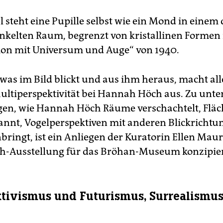
 steht eine Pupille selbst wie ein Mond in einem
enkelten Raum, begrenzt von kristallinen Formen 
on mit Universum und Auge“ von 1940.
, was im Bild blickt und aus ihm heraus, macht al
Multiperspektivität bei Hannah Höch aus. Zu unt
gen, wie Hannah Höch Räume verschachtelt, Fläc
pannt, Vogelperspektiven mit anderen Blickricht
ingt, ist ein Anliegen der Kuratorin Ellen Maurer
ch-Ausstellung für das Bröhan-Museum konzipier
tivismus und Futurismus, Surrealismu