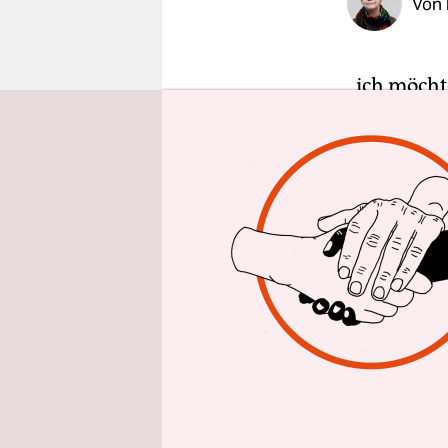
Von
epaper login
„ich möcht
meiner an
berechtigt
welt heute
mond sie s
einer erst
Ausstellun
anschauun
Man findet
fantastisch
Kopffüßler
„Drei Lind