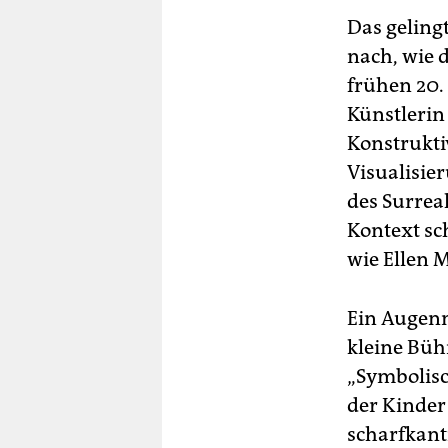
Das geling
nach, wie 
frühen 20.
Künstlerin
Konstrukti
Visualisie
des Surrea
Kontext sc
wie Ellen M
Ein Augenm
kleine Büh
„Symbolisch
der Kinder
scharfkant