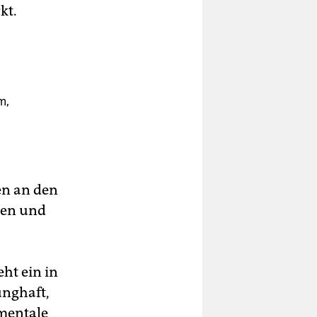
kt.
m,
en an den
ben und
ht ein in
unghaft,
amentale