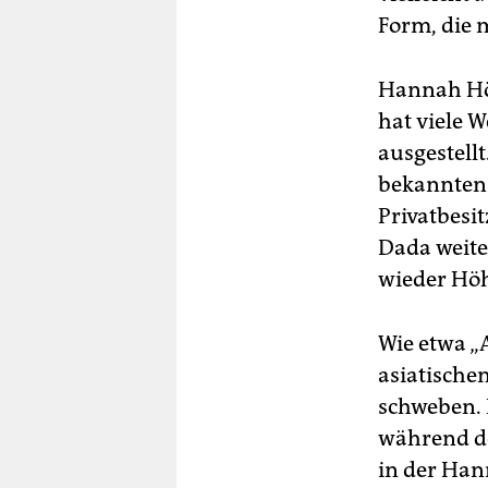
Form, die m
Hannah Höc
hat viele 
ausgestell
bekannten 
Privatbesit
Dada weite
wieder Höh
Wie etwa „
asiatische
schweben. 
während de
in der Han