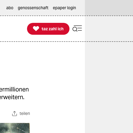
abo
genossenschaft
epaper login

taz zahl ich
taz zahl ich
ermillionen
erweitern.
teilen