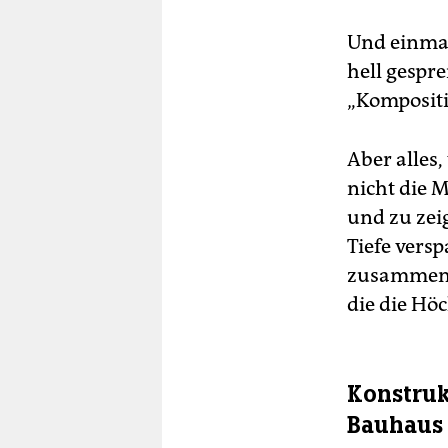
Und einmal
hell gespr
„Kompositi
Aber alles
nicht die 
und zu zei
Tiefe vers
zusammenbr
die die Hö
Konstruk
Bauhaus