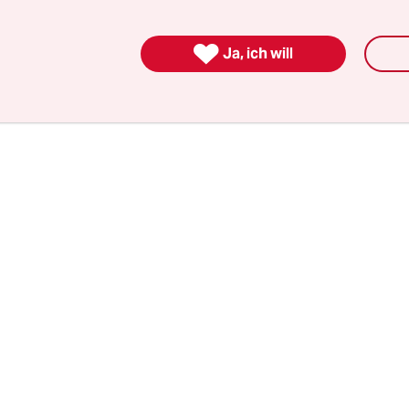
ligen Blättern sitzen. Immer wieder tauchen, vor 
en, fliegende Augen auf, manchmal sogar wie Flü

Ja, ich will
ugen, die durch multiperspektivische Raumwelten