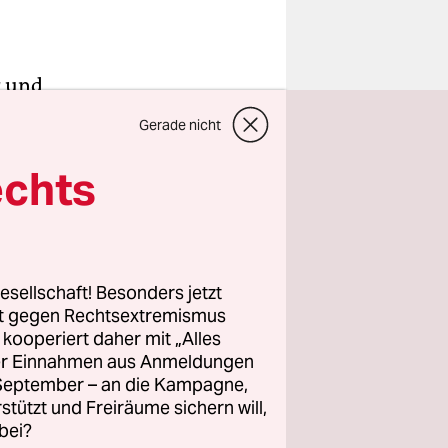
r und
millionen
Gerade nicht
 ich der
e der
echts
n Prospekt
t ihrer
esellschaft! Besonders jetzt
rt gegen Rechtsextremismus
z kooperiert daher mit „Alles
uch eher
ller Einnahmen aus Anmeldungen
hohe
. September – an die Kampagne,
achten;
rstützt und Freiräume sichern will,
bei?
enem Maul