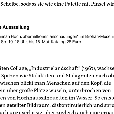
Scheibe, sodass sie wie eine Palette mit Pinsel wir
e Ausstellung
annah Höch, abermillionen anschauungen“ im Bröhan-Museu
–So. 10–18 Uhr, bis 15. Mai. Katalog 28 Euro
äten Collage, „Industrielandschaft“ (1967), wachs
 Spitzen wie Stalaktiten und Stalagmiten nach o
wischen blickt man Menschen auf den Kopf, die
in über große Plätze wuseln, unterbrochen von
en von Hochhaussilhouetten im Wasser. So entste
ten geteilter Bildraum, diskontinuierlich und spr
 auch unzuverlässig, aber zugleich auch eine orn