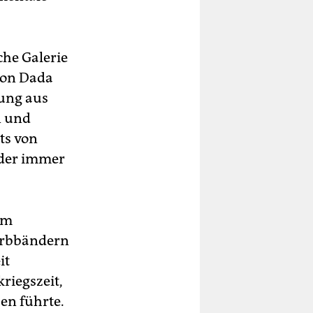
che Galerie
 von Dada
hung aus
n und
ts von
lder immer
em
Farbbändern
it
riegszeit,
en führte.