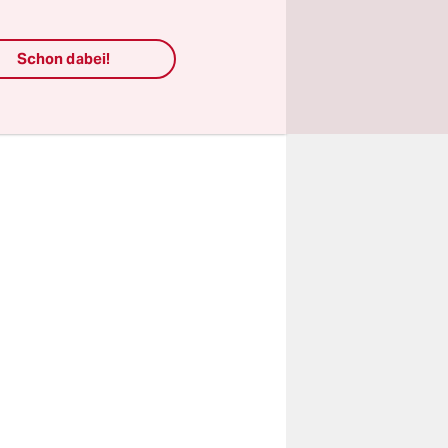
allem in
gel
Schon dabei!
 gleiten.