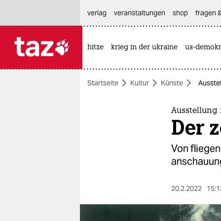
hautnavigation anspringen
hauptinhalt anspringen
footer anspringen
verlag
veranstaltungen
shop
fragen &
hitze
krieg in der ukraine
us-demokr

taz zahl ich
taz zahl ich
Startseite
Kultur
Künste
Ausste
themen
politik
Ausstellung
Der 
öko
Von fliege
gesellschaft
anschauunge
kultur
20.2.2022
15:1
sport