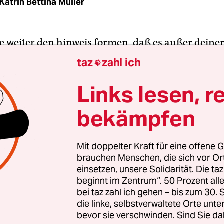
Katrin Bettina Müller
e weiter den hinweis formen, daß es außer deine
schauung und meinung noch millionen und aber
taz
zahl ich

er anderer anschauungen gibt. am liebsten würde
 demonstrieren, wie sie eine biene und morgen wi
Links lesen, r
ieht.“ Dieses Zitat von Hannah Höch, 1929 für de
bekämpfen
en Einzelausstellung in Den Haag geschrieben, gib
g im Bröhan-Museum den Titel „abermillionen
gen“.
Mit doppelter Kraft für eine offene G
brauchen Menschen, die sich vor O
einsetzen, unsere Solidarität. Die ta
 in ihren Bildern viele Wesenheiten, die, wenn a
beginnt im Zentrum“. 50 Prozent a
 als vertraut, auf die Welt blicken: Kleine tulpen
bei taz zahl ich gehen – bis zum 30
, die in einem Aquarell von 1924 einen Käfer betr
die linke, selbstverwaltete Orte unte
bevor sie verschwinden. Sind Sie da
enkäfer“ aus dem selben Jahr, die mit aufgeriss