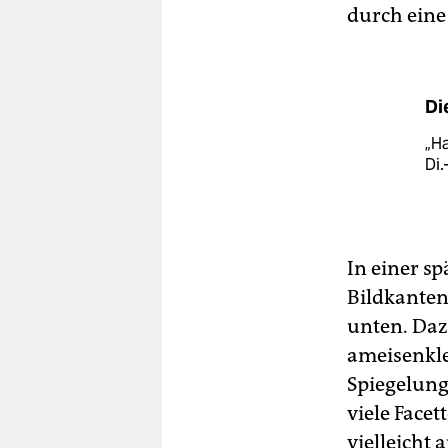
durch eine 
Di
„H
Di.
In einer sp
Bildkanten
unten. Daz
ameisenkle
Spiegelung
viele Facet
vielleicht