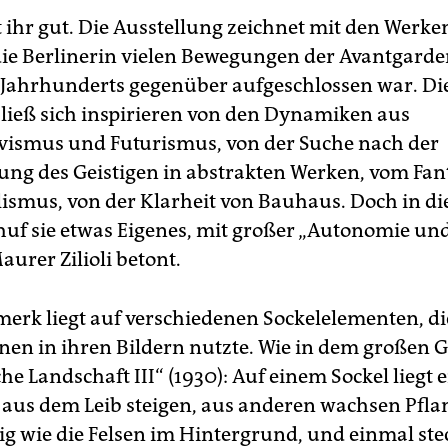
t ihr gut. Die Ausstellung zeichnet mit den Werk
die Berlinerin vielen Bewegungen der Avantgarde
 Jahrhunderts gegenüber aufgeschlossen war. Di
 ließ sich inspirieren von den Dynamiken aus
vismus und Futurismus, von der Suche nach der
rung des Geistigen in abstrakten Werken, vom Fan
lismus, von der Klarheit von Bauhaus. Doch in d
huf sie etwas Eigenes, mit großer „Autonomie und 
aurer Zilioli betont.
erk liegt auf verschiedenen Sockelelementen, d
nen in ihren Bildern nutzte. Wie in dem großen
e Landschaft III“ (1930): Auf einem Sockel liegt e
 aus dem Leib steigen, aus anderen wachsen Pfla
ig wie die Felsen im Hintergrund, und einmal ste