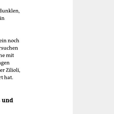
 dunklen,
in
lein noch
ersuchen
he mit
ungen
 Zilioli,
t hat.
s und