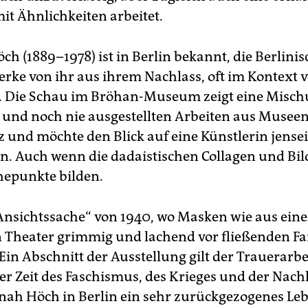
it Ähnlichkeiten arbeitet.
h (1889–1978) ist in Berlin bekannt, die Berlinis
Werke von ihr aus ihrem Nachlass, oft im Kontext
t. Die Schau im Bröhan-Museum zeigt eine Misc
und noch nie ausgestellten Arbeiten aus Musee
z und möchte den Blick auf eine Künstlerin jensei
n. Auch wenn die dadaistischen Collagen und Bi
epunkte bilden.
Ansichtssache“ von 1940, wo Masken wie aus ein
n Theater grimmig und lachend vor fließenden 
Ein Abschnitt der Ausstellung gilt der Trauerarbe
r Zeit des Faschismus, des Krieges und der Nachk
nah Höch in Berlin ein sehr zurückgezogenes Leb