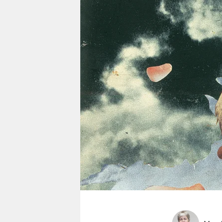
berlin
nord
wahrheit
verlag
verlag
veranstaltungen
shop
fragen & hilfe
unterstützen
abo
genossenschaft