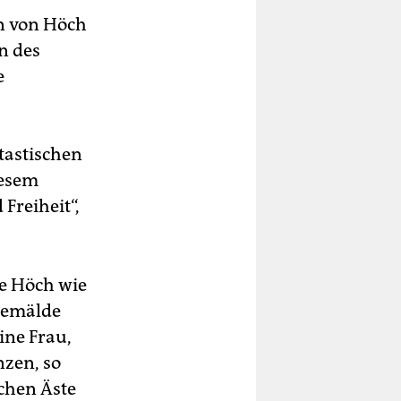
en von Höch
n des
e
tastischen
iesem
Freiheit“,
ie Höch wie
 Gemälde
ine Frau,
nzen, so
chen Äste