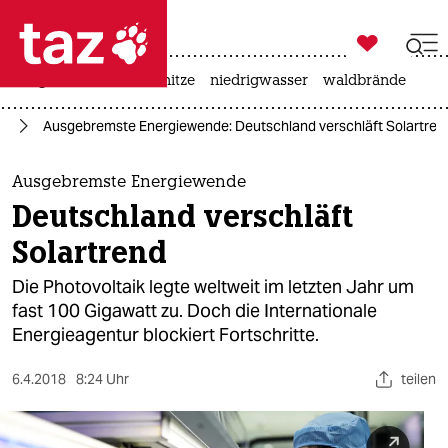

taz zahl ich
krieg in der ukraine
hitze
niedrigwasser
waldbrände

taz zahl ich
ie
Ausgebremste Energiewende: Deutschland verschläft Solartren
taz zahl ich
themen
Ausgebremste Energiewende
Deutschland verschläft
politik
Solartrend
öko
Die Photovoltaik legte weltweit im letzten Jahr um
fast 100 Gigawatt zu. Doch die Internationale
gesellschaft
Energieagentur blockiert Fortschritte.
kultur
6.4.2018
8:24 Uhr
teilen
sport