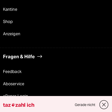
Kantine
Shop
Anzeigen
Fragen & Hilfe
Feedback
Aboservice
ePaper Login
taz
zahl ich
Gerade nicht

Downloads für Abonnierende