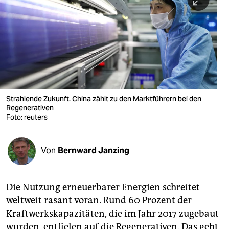
berlin
nord
wahrheit
verlag
verlag
Strahlende Zukunft. China zählt zu den Marktführern bei den
Regenerativen
veranstaltungen
Foto: reuters
shop
fragen & hilfe
Von
Bernward Janzing
unterstützen
Die Nutzung erneuerbarer Energien schreitet
abo
weltweit rasant voran. Rund 60 Prozent der
genossenschaft
Kraftwerkskapazitäten, die im Jahr 2017 zugebaut
wurden, entfielen auf die Regenerativen. Das geht