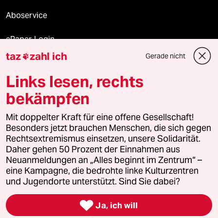
Aboservice
ePaper Login
taz
zahl ich
Gerade nicht

Downloads für Abonnierende
Links lesen, rechts
bekämpfen
© 2026 taz Verlags und Vertriebs GmbH
Alle Rechte vorbehalten. Bei rechtlichen Fragen oder für Genehmigungen
Mit doppelter Kraft für eine offene Gesellschaft!
wenden Sie sich bitte an
lizenzen@taz.de
Besonders jetzt brauchen Menschen, die sich gegen
Rechtsextremismus einsetzen, unsere Solidarität.
Daher gehen 50 Prozent der Einnahmen aus
Feedback
Redaktionsstatut
Kommune-Richtlinien
KI-
Neuanmeldungen an „Alles beginnt im Zentrum“ –
eine Kampagne, die bedrohte linke Kulturzentren
Leitlinie
Informant
Datenschutz
Impressum
AGB
und Jugendorte unterstützt. Sind Sie dabei?
Seitenwende
Einwilligungen widerrufen (Ads)

Ja, ich will