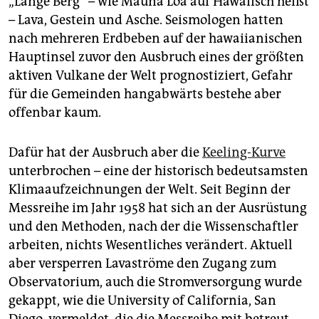
„Lange Berg“ – wie Mauna Loa auf Hawaiisch heißt
epaper login
– Lava, Gestein und Asche. Seismologen hatten
nach mehreren Erdbeben auf der hawaiianischen
Hauptinsel zuvor den Ausbruch eines der größten
aktiven Vulkane der Welt prognostiziert, Gefahr
für die Gemeinden hangabwärts bestehe aber
offenbar kaum.
Dafür hat der Ausbruch aber die
Keeling-Kurve
unterbrochen – eine der historisch bedeutsamsten
Klimaaufzeichnungen der Welt. Seit Beginn der
Messreihe im Jahr 1958 hat sich an der Ausrüstung
und den Methoden, nach der die Wissenschaftler
arbeiten, nichts Wesentliches verändert. Aktuell
aber versperren Lavaströme den Zugang zum
Observatorium, auch die Stromversorgung wurde
gekappt, wie die University of California, San