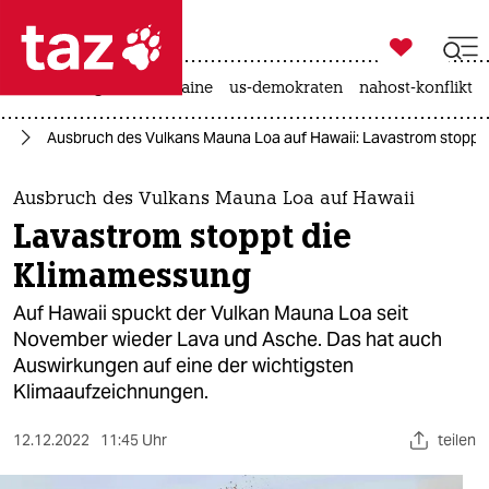

taz zahl ich
hitze
krieg in der ukraine
us-demokraten
nahost-konflikt

taz zahl ich
el
Ausbruch des Vulkans Mauna Loa auf Hawaii: Lavastrom stoppt
taz zahl ich
themen
Ausbruch des Vulkans Mauna Loa auf Hawaii
Lavastrom stoppt die
politik
Klimamessung
öko
Auf Hawaii spuckt der Vulkan Mauna Loa seit
November wieder Lava und Asche. Das hat auch
gesellschaft
Auswirkungen auf eine der wichtigsten
Klimaaufzeichnungen.
kultur
sport
12.12.2022
11:45 Uhr
teilen