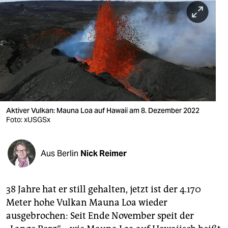
berlin
nord
wahrheit
verlag
verlag
veranstaltungen
Aktiver Vulkan: Mauna Loa auf Hawaii am 8. Dezember 2022
Foto: xUSGSx
shop
fragen & hilfe
Aus Berlin
Nick Reimer
unterstützen
38 Jahre hat er still gehalten, jetzt ist der 4.170
abo
Meter hohe Vulkan Mauna Loa wieder
genossenschaft
ausgebrochen: Seit Ende November speit der