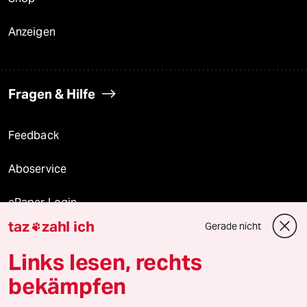
Anzeigen
Fragen & Hilfe
Feedback
Aboservice
ePaper Login
taz
zahl ich
Gerade nicht

Downloads für Abonnierende
Links lesen, rechts
bekämpfen
© 2026 taz Verlags und Vertriebs GmbH