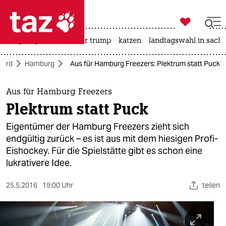

taz zahl ich
bergsteigen
usa unter trump
katzen
landtagswahl in sachs

taz zahl ich
Nord
Hamburg
Aus für Hamburg Freezers: Plektrum statt Puck
taz zahl ich
themen
Aus für Hamburg Freezers
Plektrum statt Puck
politik
Eigentümer der Hamburg Freezers zieht sich
öko
endgültig zurück – es ist aus mit dem hiesigen Profi-
Eishockey. Für die Spielstätte gibt es schon eine
gesellschaft
lukrativere Idee.
kultur
25.5.2016
19:00 Uhr
teilen
sport