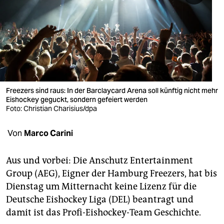
berlin
nord
wahrheit
verlag
verlag
Freezers sind raus: In der Barclaycard Arena soll künftig nicht mehr
Eishockey geguckt, sondern gefeiert werden
veranstaltungen
Foto: Christian Charisius/dpa
shop
Von
Marco Carini
fragen & hilfe
Aus und vorbei: Die Anschutz Entertainment
unterstützen
Group (AEG), Eigner der Hamburg Freezers, hat bis
Dienstag um Mitternacht keine Lizenz für die
abo
Deutsche Eishockey Liga (DEL) beantragt und
genossenschaft
damit ist das Profi-Eishockey-Team Geschichte.