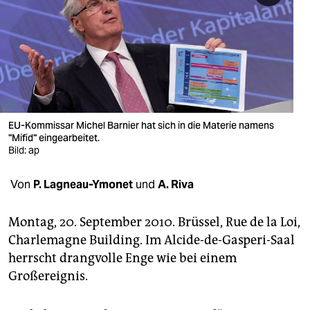
berlin
nord
wahrheit
verlag
verlag
EU-Kommissar Michel Barnier hat sich in die Materie namens
"Mifid" eingearbeitet.
veranstaltungen
Bild: ap
shop
Von
P. Lagneau-Ymonet
und
A. Riva
fragen & hilfe
Montag, 20. September 2010. Brüssel, Rue de la Loi,
unterstützen
Charlemagne Building. Im Alcide-de-Gasperi-Saal
herrscht drangvolle Enge wie bei einem
abo
Großereignis.
genossenschaft