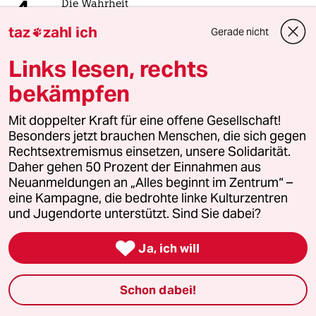
4
Die Wahrheit
56 Millionen Deutsche sind betroffen
taz
zahl ich
Gerade nicht

Links lesen, rechts
5
Über die geschlechtergerechte Stadt
bekämpfen
„Die Stadt ist gemacht für den weißen
Mann in einem Auto“
Mit doppelter Kraft für eine offene Gesellschaft!
Besonders jetzt brauchen Menschen, die sich gegen
Rechtsextremismus einsetzen, unsere Solidarität.
Daher gehen 50 Prozent der Einnahmen aus
6
Was tun gegen den Energiewende-Rollback?
Neuanmeldungen an „Alles beginnt im Zentrum“ –
Der Urknall
eine Kampagne, die bedrohte linke Kulturzentren
und Jugendorte unterstützt. Sind Sie dabei?
taz

Ja, ich will

Schon dabei!
Folgen Sie uns