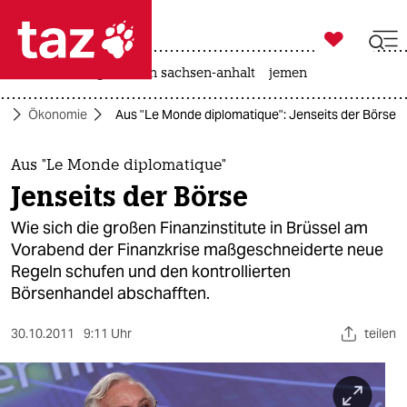

taz zahl ich
rente
landtagswahl in sachsen-anhalt
jemen

taz zahl ich
o
Ökonomie
Aus "Le Monde diplomatique": Jenseits der Börse
taz zahl ich
themen
Aus "Le Monde diplomatique"
Jenseits der Börse
politik
Wie sich die großen Finanzinstitute in Brüssel am
öko
Vorabend der Finanzkrise maßgeschneiderte neue
Regeln schufen und den kontrollierten
gesellschaft
Börsenhandel abschafften.
kultur
30.10.2011
9:11 Uhr
teilen
sport