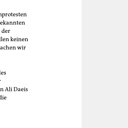
nprotesten
bekannten
 der
llen keinen
machen wir
des
r
 Ali Daeis
die