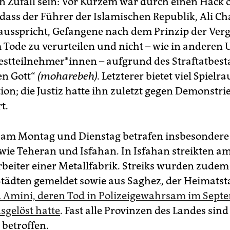
in Zufall sein: Vor Kurzem war durch einen Hack ö
dass der Führer der Islamischen Republik, Ali C
 ausspricht, Gefangene nach dem Prinzip der Ver
Tode zu verurteilen und nicht – wie in anderen U
est­teil­neh­me­r*in­nen – aufgrund des Straftatbes
en Gott“
(moharebeh).
Letzterer bietet viel Spielr
ion; die Justiz hatte ihn zuletzt gegen Demonstri
t.
s am Montag und Dienstag betrafen insbesondere
 wie Teheran und Isfahan. In Isfahan streikten a
rbeiter einer Metallfabrik. Streiks wurden zudem
Städten gemeldet sowie aus Saghez, der Heimatst
 Amini, deren Tod in Polizeigewahrsam im Sept
sgelöst hatte
. Fast alle Provinzen des Landes sind
 betroffen.