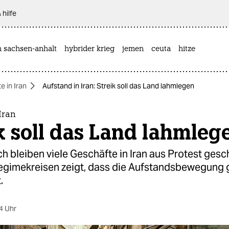
 hilfe
n sachsen-anhalt
hybrider krieg
jemen
ceuta
hitze
e in Iran
Aufstand in Iran: Streik soll das Land lahmlegen
Iran
k soll das Land lahmleg
h bleiben viele Geschäfte in Iran aus Protest gesc
egimekreisen zeigt, dass die Aufstandsbewegung g
.
4 Uhr