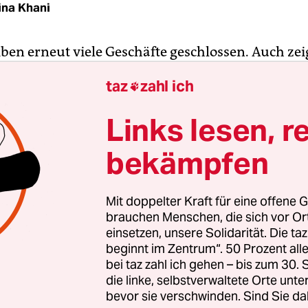
ina Khani
eiben erneut viele Geschäfte geschlossen. Auch ze
enproteste in verschiedenen Städten, darunter in
taz
zahl ich

Teheran. Ak­ti­vis­t*in­nen hatten dazu
aufgerufe
reiken und auf die Straße zu gehen. Die sogenannt
Links lesen, r
e“ haben am Montag begonnen und sollen bis Mi
Die Zahlen beziehen sich auf die Tage im persisc
bekämpfen
onat Azar.
Mit doppelter Kraft für eine offene G
 wurde indes bekannt, dass fünf weitere Protest­
brauchen Menschen, die sich vor O
 zum Tode verurteilt worden sind. Die Justiz besch
einsetzen, unsere Solidarität. Die ta
beginnt im Zentrum“. 50 Prozent a
ung eines Mitglieds der paramilitärischen Basids
bei taz zahl ich gehen – bis zum 30
eteiligt gewesen zu sein. Insgesamt sind damit e
die linke, selbstverwaltete Orte unte
im Zusammenhang mit den Protesten zum Tode v
bevor sie verschwinden. Sind Sie da