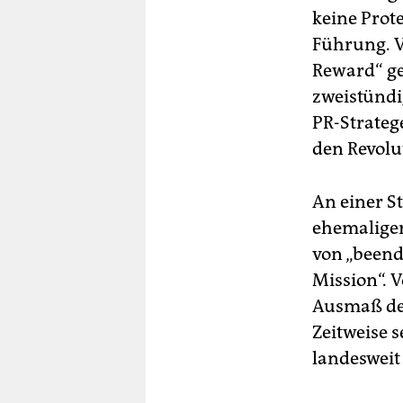
keine Prote
Führung. V
Reward“ g
zweistündi
PR-Strateg
den Revolu
An einer S
ehemaliger
von „beend
Mission“. 
Ausmaß der
Zeitweise 
landesweit