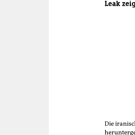
Leak zei
Die iranis
herunterge