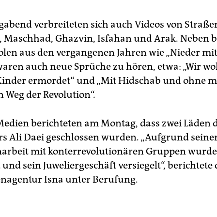
bend verbreiteten sich auch Videos von Straße
, Maschhad, Ghazvin, Isfahan und Arak. Neben 
olen aus den vergangenen Jahren wie „Nieder mit
waren auch neue Sprüche zu hören, etwa: „Wir wo
 Kinder ermordet“ und „Mit Hidschab und ohne 
n Weg der Revolution“.
Medien berichteten am Montag, dass zwei Läden 
rs Ali Daei geschlossen wurden. „Aufgrund seine
rbeit mit konterrevolutionären Gruppen wurden
und sein Juweliergeschäft versiegelt“, berichtete 
nagentur Isna unter Berufung.