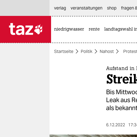
hautnavigation anspringen
hauptinhalt anspringen
footer anspringen
verlag
veranstaltungen
shop
fragen &
niedrigwasser
rente
landtagswahl i

taz zahl ich
taz zahl ich
Startseite
Politik
Nahost
Protest
themen
politik
Aufstand in 
Strei
öko
Bis Mittwoc
gesellschaft
Leak aus R
als bekannt
kultur
sport
6.12.2022
17:3