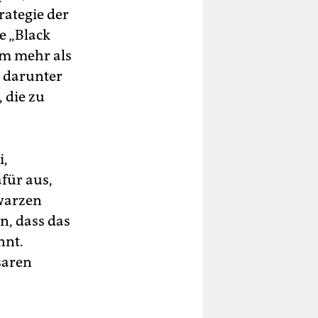
rategie der
e „Black
m mehr als
 darunter
 die zu
i,
für aus,
hwarzen
n, dass das
nnt.
saren