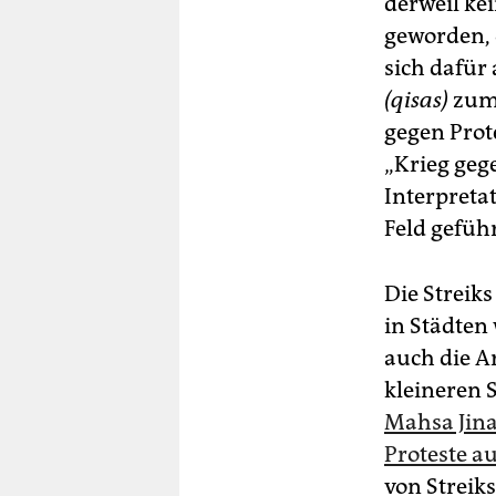
derweil ke
geworden, 
sich dafür
(qisas)
zum 
gegen Pro­t
„Krieg geg
Interpretat
Feld geführ
Die Streik
in Städten
auch die A
kleineren 
Mahsa Jina
Proteste au
von Streiks