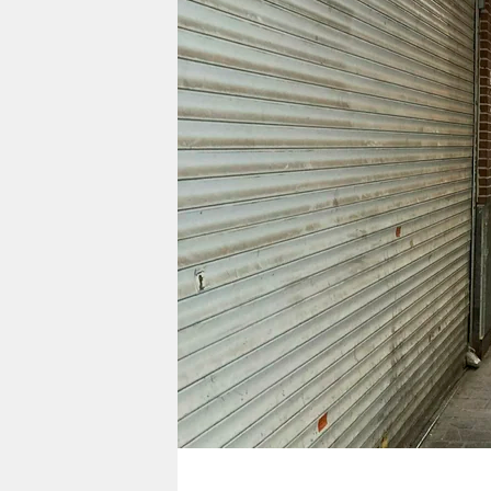
berlin
nord
wahrheit
verlag
verlag
veranstaltungen
shop
fragen & hilfe
unterstützen
abo
genossenschaft