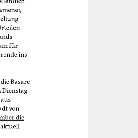
ffentlich
hamenei,
geltung
rteilen
tands
aum für
erende ins
 die Basare
m Dienstag
 aus
adt von
ember die
 aktuell