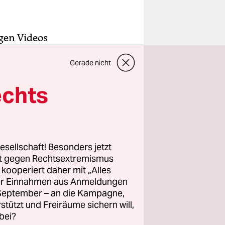
igen Videos
 der
Gerade nicht
n
, drei Tage
en „14-15-
echts
ttwoch
hen
esellschaft! Besonders jetzt
teil­neh­
rt gegen Rechtsextremismus
uldigt sie,
z kooperiert daher mit „Alles
ller Einnahmen aus Anmeldungen
ch-Miliz im
. September – an die Kampagne,
lf
rstützt und Freiräume sichern will,
erurteilt
bei?