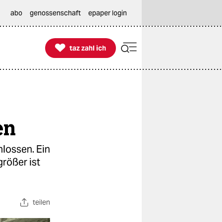
abo
genossenschaft
epaper login

taz zahl ich
taz zahl ich
en
hlossen. Ein
rößer ist
teilen