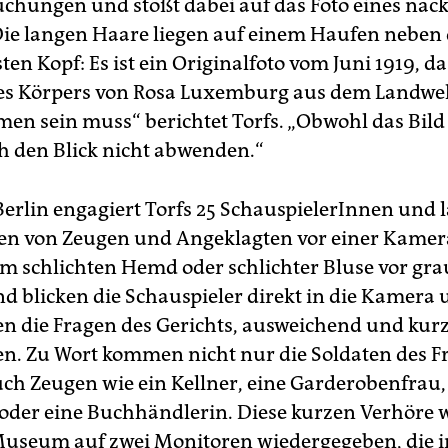
chungen und stößt dabei auf das Foto eines nac
Die langen Haare liegen auf einem Haufen neben
en Kopf: Es ist ein Originalfoto vom Juni 1919, d
es Körpers von Rosa Luxemburg aus dem Landwe
n sein muss“ berichtet Torfs. „Obwohl das Bild
ch den Blick nicht abwenden.“
Berlin engagiert Torfs 25 SchauspielerInnen und l
en von Zeugen und Angeklagten vor einer Kamer
Im schlichten Hemd oder schlichter Bluse vor gr
d blicken die Schauspieler direkt in die Kamera
n die Fragen des Gerichts, ausweichend und kur
. Zu Wort kommen nicht nur die Soldaten des Fr
ch Zeugen wie ein Kellner, eine Garderobenfrau,
oder eine Buchhändlerin. Diese kurzen Verhöre 
useum auf zwei Monitoren wiedergegeben, die 