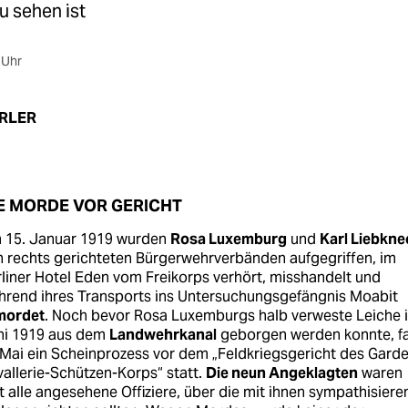
u sehen ist
 Uhr
IRLER
E MORDE VOR GERICHT
 15. Januar 1919 wurden
Rosa Luxemburg
und
Karl Liebkne
 rechts gerichteten Bürgerwehrverbänden aufgegriffen, im
liner Hotel Eden vom Freikorps verhört, misshandelt und
hrend ihres Transports ins Untersuchungsgefängnis Moabit
mordet
. Noch bevor Rosa Luxemburgs halb verweste Leiche 
ni 1919 aus dem
Landwehrkanal
geborgen werden konnte, f
Mai ein Scheinprozess vor dem „Feldkriegsgericht des Garde
allerie-Schützen-Korps“ statt.
Die neun Angeklagten
waren
t alle angesehene Offiziere, über die mit ihnen sympathisier