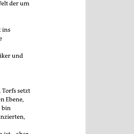
Welt der um
t ins
e
riker und
s
Torfs setzt
en Ebene,
h bin
anzierten,