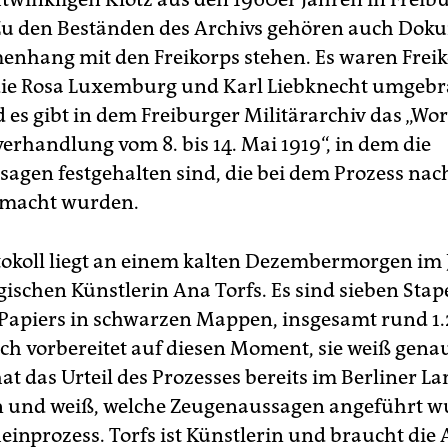
Zu den Beständen des Archivs gehören auch Doku
nhang mit den Freikorps stehen. Es waren Freik
die Rosa Luxemburg und Karl Liebknecht umgebr
 es gibt in dem Freiburger Militärarchiv das „Wor
erhandlung vom 8. bis 14. Mai 1919“, in dem die
agen festgehalten sind, die bei dem Prozess nac
macht wurden.
tokoll liegt an einem kalten Dezembermorgen im
lgischen Künstlerin Ana Torfs. Es sind sieben Sta
 Papiers in schwarzen Mappen, insgesamt rund 1.
ich vorbereitet auf diesen Moment, sie weiß genau
hat das Urteil des Prozesses bereits im Berliner L
 und weiß, welche Zeugenaussagen angeführt w
einprozess. Torfs ist Künstlerin und braucht die