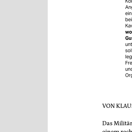
Kol
epaper login
Ang
ein
bei
Ka
wo
Gu
unt
sol
leg
Fre
und
Or
VON
KLAU
Das Militä
einem rech