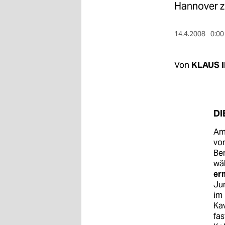
berlin
Hannover z
nord
14.4.2008
0:00
wahrheit
Von
KLAUS 
verlag
verlag
veranstaltungen
DI
shop
Am
von
fragen & hilfe
Ber
wä
unterstützen
er
Ju
abo
im 
Kav
genossenschaft
fas