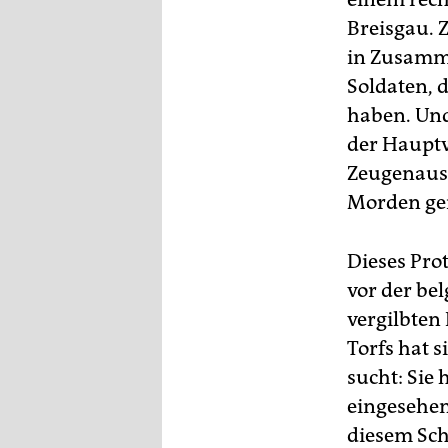
Breisgau. 
in Zusamme
Soldaten, 
haben. Und
der Hauptv
Zeugenauss
Morden ge
Dieses Pro
vor der be
vergilbten
Torfs hat s
sucht: Sie 
eingesehen
diesem Sch