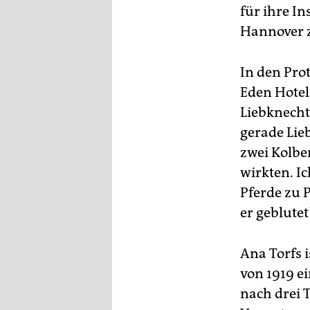
für ihre I
Hannover z
In den Pro
Eden Hotel
Liebknecht
gerade Lie
zwei Kolbe
wirkten. Ic
Pferde zu P
er geblutet?
Ana Torfs 
von 1919 ei
nach drei T