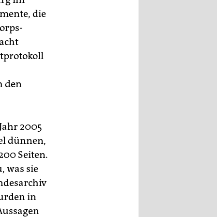
mente, die
orps-
acht
tprotokoll
h den
 Jahr 2005
pel dünnen,
200 Seiten.
, was sie
andesarchiv
urden in
 Aussagen