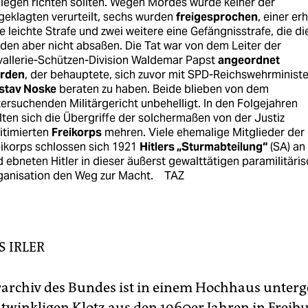
legen richten sollten. Wegen Mordes wurde keiner der
eklagten verurteilt, sechs wurden
freigesprochen
, einer erh
e leichte Strafe und zwei weitere eine Gefängnisstrafe, die di
den aber nicht absaßen. Die Tat war von dem Leiter der
vallerie-Schützen-Division Waldemar Papst
angeordnet
rden
, der behauptete, sich zuvor mit SPD-Reichswehrministe
stav Noske
beraten zu haben. Beide blieben von dem
ersuchenden Militärgericht unbehelligt. In den Folgejahren
lten sich die Übergriffe der solchermaßen von der Justiz
itimierten
Freikorps
mehren. Viele ehemalige Mitglieder der
ikorps schlossen sich 1921
Hitlers „Sturmabteilung“
(SA) an
 ebneten Hitler in dieser äußerst gewalttätigen paramilitäri
ganisation den Weg zur Macht.
TAZ
S IRLER
rarchiv des Bundes ist in einem Hochhaus unterg
twinkligen Klotz aus den 1960er Jahren in Freib