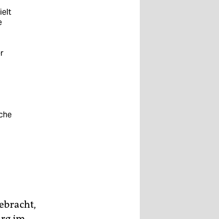
ielt
e
r
sche
ebracht,
urg im