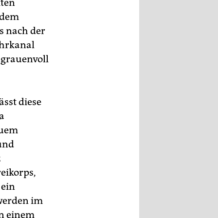
kten
 dem
as nach der
hrkanal
 grauenvoll
ässt diese
a
auem
 und
z
eikorps,
 ein
werden im
in einem