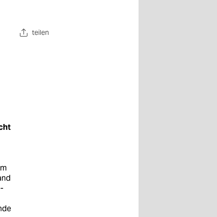
teilen
cht
im
and
-
ende