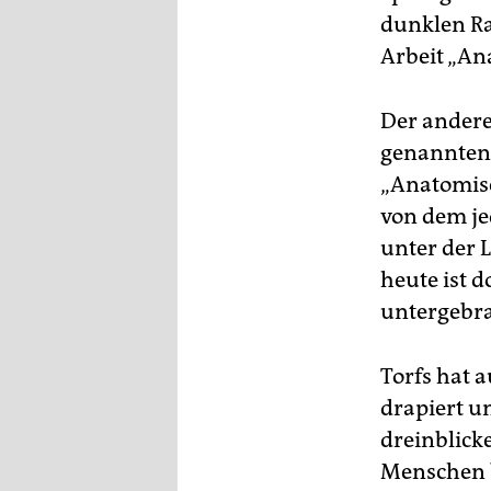
dunklen Ra
Arbeit „An
Der andere 
genannten 
„Anatomisc
von dem je
unter der 
heute ist d
untergebra
Torfs hat 
drapiert u
dreinblick
Menschen b