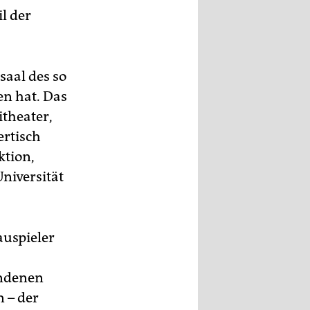
l der
saal des so
n hat. Das
itheater,
ertisch
ktion,
Universität
auspieler
undenen
 – der