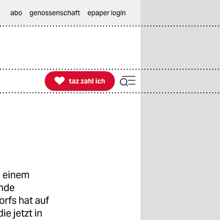
abo
genossenschaft
epaper login

taz zahl ich
taz zahl ich
u einem
Ende
rfs hat auf
ie jetzt in