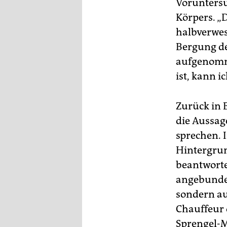
Voruntersu
Körpers. „
halbverwest
Bergung d
aufgenomme
ist, kann i
Zurück in 
die Aussag
sprechen. 
Hintergrun
beantworte
angebunden
sondern au
Chauffeur 
Sprengel-M