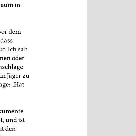
useum in
 vor dem
 dass
t. Ich sah
inen oder
enschläge
in Jäger zu
age: „Hat
dokumente
t, und ist
it den