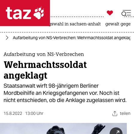

taz zahl ich
hitze
surfen
landtagswahl in sachsen-anhalt
gewalt gegen

taz zahl ich
eg
Aufarbeitung von NS-Verbrechen: Wehrmachtssoldat angeklagt
taz zahl ich
themen
Aufarbeitung von NS-Verbrechen
Wehrmachtssoldat
politik
angeklagt
öko
Staatsanwalt wirft 98-jährigem Berliner
Mordbeihilfe an Kriegsgefangenen vor. Noch ist
gesellschaft
nicht entschieden, ob die Anklage zugelassen wird.
kultur
15.8.2022
13:00 Uhr
teilen
sport