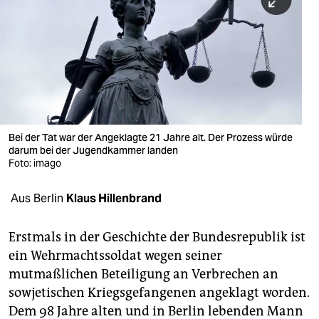
berlin
nord
wahrheit
verlag
verlag
Bei der Tat war der Angeklagte 21 Jahre alt. Der Prozess würde
darum bei der Jugendkammer landen
veranstaltungen
Foto: imago
shop
Aus Berlin
Klaus Hillenbrand
fragen & hilfe
unterstützen
Erstmals in der Geschichte der Bundesrepublik ist
ein Wehrmachtssoldat wegen seiner
abo
mutmaßlichen Beteiligung an Verbrechen an
sowjetischen Kriegsgefangenen angeklagt worden.
genossenschaft
Dem 98 Jahre alten und in Berlin lebenden Mann