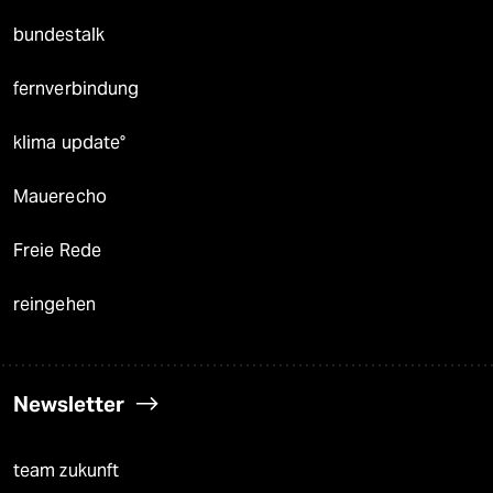
bundestalk
fernverbindung
klima update°
Mauerecho
Freie Rede
reingehen
Newsletter
team zukunft