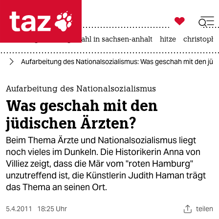

taz zahl ich
iran-krieg
landtagswahl in sachsen-anhalt
hitze
christophe

taz zahl ich
rd
Aufarbeitung des Nationalsozialismus: Was geschah mit den jüd
taz zahl ich
themen
Aufarbeitung des Nationalsozialismus
Was geschah mit den
politik
jüdischen Ärzten?
öko
Beim Thema Ärzte und Nationalsozialismus liegt
noch vieles im Dunkeln. Die Historikerin Anna von
gesellschaft
Villiez zeigt, dass die Mär vom "roten Hamburg"
unzutreffend ist, die Künstlerin Judith Haman trägt
kultur
das Thema an seinen Ort.
sport
5.4.2011
18:25 Uhr
teilen