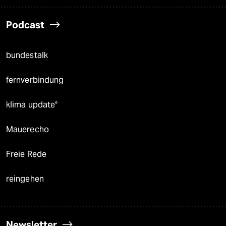
Podcast
bundestalk
fernverbindung
klima update°
Mauerecho
Freie Rede
reingehen
Newsletter