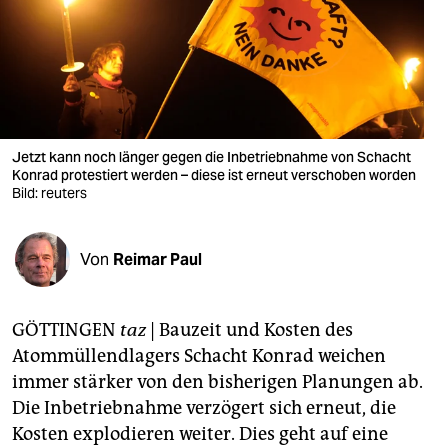
berlin
nord
wahrheit
verlag
Jetzt kann noch länger gegen die Inbetriebnahme von Schacht
verlag
Konrad protestiert werden – diese ist erneut verschoben worden
Bild: reuters
veranstaltungen
shop
Von
Reimar Paul
fragen & hilfe
GÖTTINGEN
taz
| Bauzeit und Kosten des
unterstützen
Atommüllendlagers Schacht Konrad weichen
abo
immer stärker von den bisherigen Planungen ab.
Die Inbetriebnahme verzögert sich erneut, die
genossenschaft
Kosten explodieren weiter. Dies geht auf eine