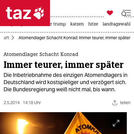

taz zahl ich
bergsteigen
usa unter trump
katzen
hitze
landtagswahl i

taz zahl ich
kraft
Atomendlager Schacht Konrad: Immer teurer, immer später
taz zahl ich
themen
Atomendlager Schacht Konrad
Immer teurer, immer später
politik
Die Inbetriebnahme des einzigen Atomendlagers in
öko
Deutschland wird kostspieliger und verzögert sich.
Die Bundesregierung weiß nicht mal, bis wann.
gesellschaft
2.5.2014
14:18 Uhr
teilen
kultur
sport