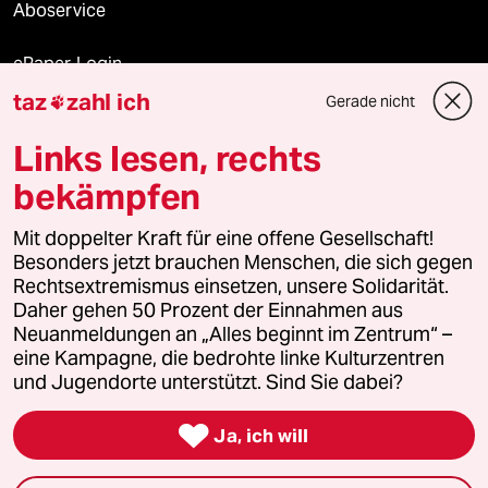
Aboservice
ePaper Login
taz
zahl ich
Gerade nicht

Downloads für Abonnierende
Links lesen, rechts
bekämpfen
© 2026 taz Verlags und Vertriebs GmbH
Mit doppelter Kraft für eine offene Gesellschaft!
Alle Rechte vorbehalten. Bei rechtlichen Fragen oder für Genehmigungen
wenden Sie sich bitte an
lizenzen@taz.de
Besonders jetzt brauchen Menschen, die sich gegen
Rechtsextremismus einsetzen, unsere Solidarität.
Daher gehen 50 Prozent der Einnahmen aus
Feedback
Redaktionsstatut
Kommune-Richtlinien
KI-
Neuanmeldungen an „Alles beginnt im Zentrum“ –
eine Kampagne, die bedrohte linke Kulturzentren
Leitlinie
Informant
Datenschutz
Impressum
AGB
und Jugendorte unterstützt. Sind Sie dabei?
Seitenwende
Einwilligungen widerrufen (Ads)

Ja, ich will