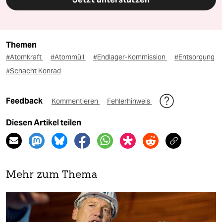
Themen
#Atomkraft
#Atommüll
#Endlager-Kommission
#Entsorgung
#Schacht Konrad
Feedback
Kommentieren
Fehlerhinweis
Diesen Artikel teilen
Mehr zum Thema