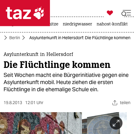

taz zahl ich
krieg in der ukraine
hitze
niedrigwasser
nahost-konflikt

taz zahl ich
te
Berlin
Asylunterkunft in Hellersdorf: Die Flüchtlinge kommen
taz zahl ich
themen
Asylunterkunft in Hellersdorf
Die Flüchtlinge kommen
politik
Seit Wochen macht eine Bürgerinitiative gegen eine
öko
Asylunterkunft mobil. Heute ziehen die ersten
Flüchtlinge in die ehemalige Schule ein.
gesellschaft
19.8.2013
12:01 Uhr
teilen
kultur
sport