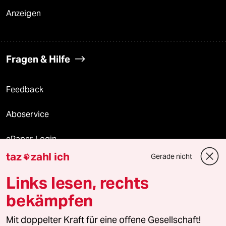
Anzeigen
Fragen & Hilfe
Feedback
Aboservice
ePaper Login
taz
zahl ich
Gerade nicht

Downloads für Abonnierende
Links lesen, rechts
bekämpfen
© 2026 taz Verlags und Vertriebs GmbH
Mit doppelter Kraft für eine offene Gesellschaft!
Alle Rechte vorbehalten. Bei rechtlichen Fragen oder für Genehmigungen