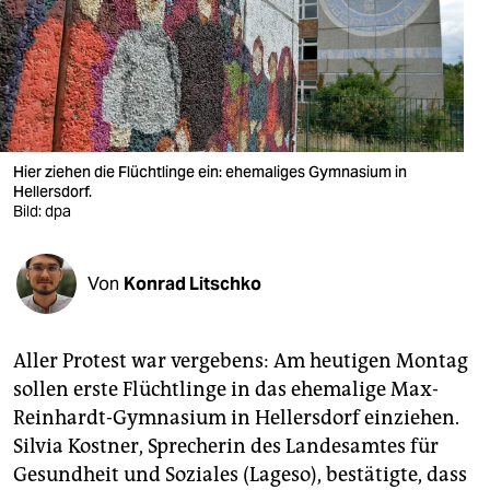
berlin
nord
wahrheit
verlag
Hier ziehen die Flüchtlinge ein: ehemaliges Gymnasium in
verlag
Hellersdorf.
Bild: dpa
veranstaltungen
shop
Von
Konrad Litschko
fragen & hilfe
Aller Protest war vergebens: Am heutigen Montag
unterstützen
sollen erste Flüchtlinge in das ehemalige Max-
abo
Reinhardt-Gymnasium in Hellersdorf einziehen.
Silvia Kostner, Sprecherin des Landesamtes für
genossenschaft
Gesundheit und Soziales (Lageso), bestätigte, dass