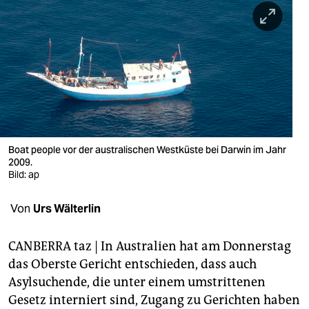
berlin
nord
wahrheit
verlag
verlag
veranstaltungen
Boat people vor der australischen Westküste bei Darwin im Jahr
2009.
shop
Bild: ap
fragen & hilfe
Von
Urs Wälterlin
unterstützen
CANBERRA taz | In Australien hat am Donnerstag
abo
das Oberste Gericht entschieden, dass auch
Asylsuchende, die unter einem umstrittenen
genossenschaft
Gesetz interniert sind, Zugang zu Gerichten haben