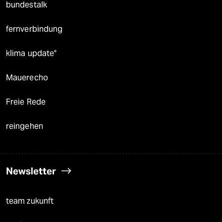
bundestalk
fernverbindung
klima update°
Mauerecho
Freie Rede
reingehen
Newsletter
team zukunft