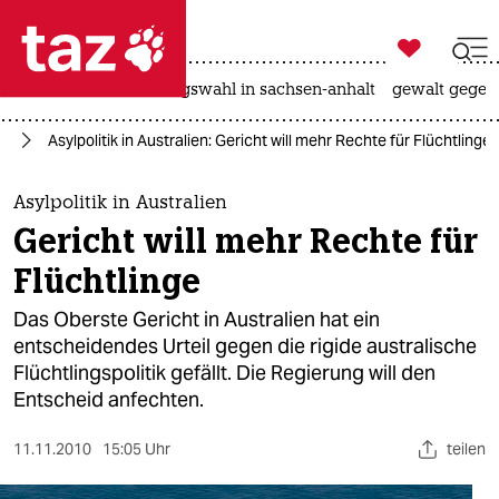

taz zahl ich
hitze
surfen
landtagswahl in sachsen-anhalt
gewalt gegen

taz zahl ich
en
Asylpolitik in Australien: Gericht will mehr Rechte für Flüchtlinge
taz zahl ich
themen
Asylpolitik in Australien
Gericht will mehr Rechte für
politik
Flüchtlinge
öko
Das Oberste Gericht in Australien hat ein
entscheidendes Urteil gegen die rigide australische
gesellschaft
Flüchtlingspolitik gefällt. Die Regierung will den
Entscheid anfechten.
kultur
sport
11.11.2010
15:05 Uhr
teilen