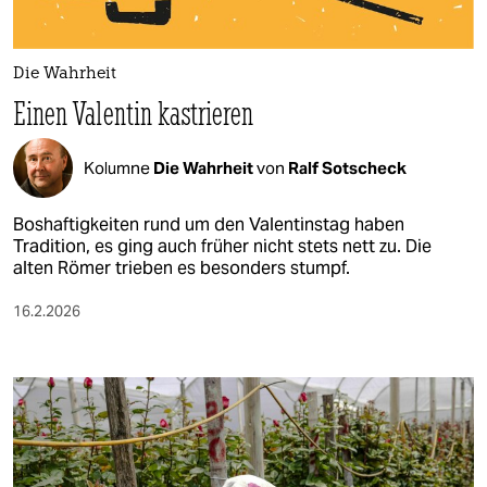
berlin
nord
Die Wahrheit
wahrheit
Einen Valentin kastrieren
verlag
Kolumne
Die Wahrheit
von
Ralf Sotscheck
verlag
Boshaftigkeiten rund um den Valentinstag haben
veranstaltungen
Tradition, es ging auch früher nicht stets nett zu. Die
alten Römer trieben es besonders stumpf.
shop
16.2.2026
fragen & hilfe
unterstützen
abo
genossenschaft