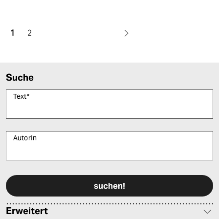
1
2
Suche
Text
*
AutorIn
Bitte füllen Sie alle Pflichtfelder (*) aus, um fortfahren zu können.
Erweitert