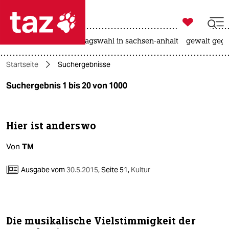

taz zahl ich
nahost-konflikt
landtagswahl in sachsen-anhalt
gewalt gege

taz zahl ich
Startseite
Suchergebnisse
taz zahl ich
Suchergebnis 1 bis 20 von 1000
themen
politik
Hier ist anderswo
öko
Von
TM
gesellschaft
Ausgabe vom
30.5.2015
,
Seite 51,
Kultur
kultur
sport
Die musikalische Vielstimmigkeit der