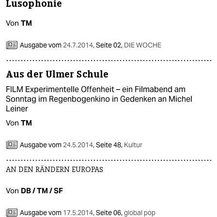
berlin
Lusophonie
nord
Von
TM
wahrheit
Ausgabe vom
24.7.2014
,
Seite 02,
DIE WOCHE
verlag
Aus der Ulmer Schule
verlag
FILM Experimentelle Offenheit – ein Filmabend am
Sonntag im Regenbogenkino in Gedenken an Michel
veranstaltungen
Leiner
shop
Von
TM
fragen & hilfe
Ausgabe vom
24.5.2014
,
Seite 48,
Kultur
unterstützen
AN DEN RÄNDERN EUROPAS
abo
Von
DB / TM / SF
genossenschaft
Ausgabe vom
17.5.2014
,
Seite 06,
global pop