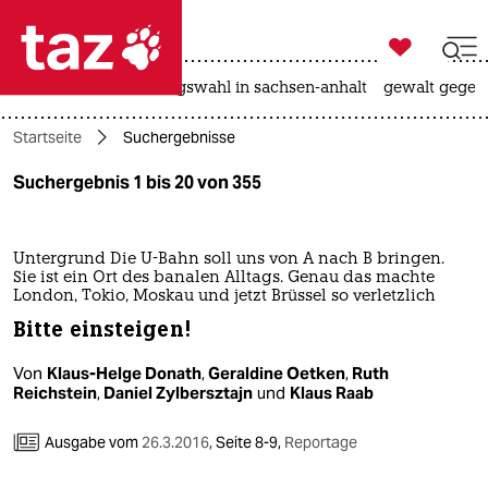

taz zahl ich
hitze
surfen
landtagswahl in sachsen-anhalt
gewalt gegen

taz zahl ich
Startseite
Suchergebnisse
taz zahl ich
Suchergebnis 1 bis 20 von 355
themen
politik
Untergrund Die U-Bahn soll uns von A nach B bringen.
Sie ist ein Ort des banalen Alltags. Genau das machte
öko
London, Tokio, Moskau und jetzt Brüssel so verletzlich
Bitte einsteigen!
gesellschaft
Von
Klaus-Helge Donath
,
Geraldine Oetken
,
Ruth
kultur
Reichstein
,
Daniel Zylbersztajn
und
Klaus Raab
sport
Ausgabe vom
26.3.2016
,
Seite 8-9,
Reportage