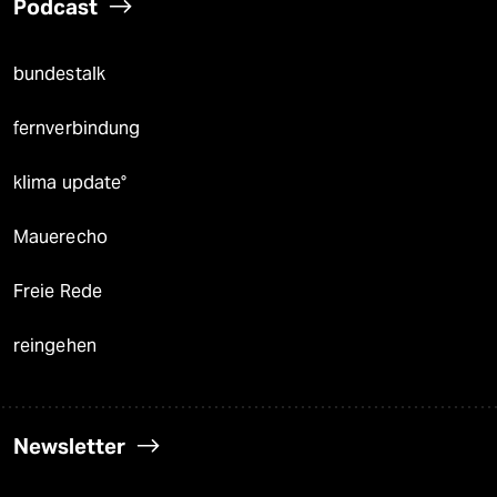
Podcast
bundestalk
fernverbindung
klima update°
Mauerecho
Freie Rede
reingehen
Newsletter