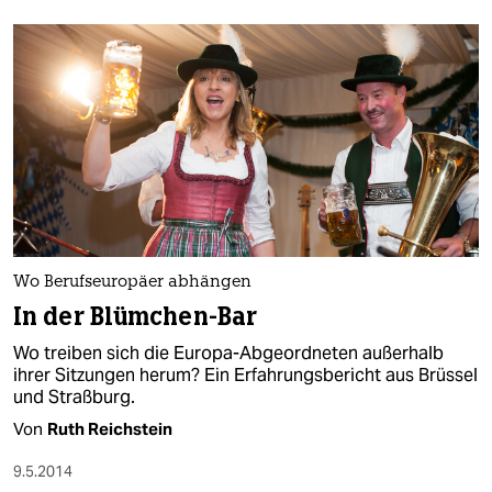
berlin
nord
wahrheit
verlag
verlag
veranstaltungen
shop
Wo Berufseuropäer abhängen
In der Blümchen-Bar
fragen & hilfe
Wo treiben sich die Europa-Abgeordneten außerhalb
unterstützen
ihrer Sitzungen herum? Ein Erfahrungsbericht aus Brüssel
und Straßburg.
abo
Von
Ruth Reichstein
genossenschaft
9.5.2014