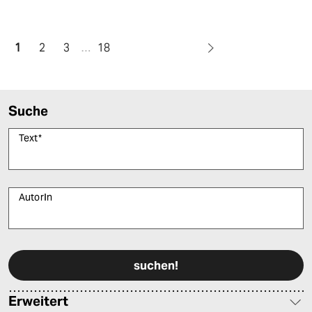
1
2
3
…
18
Suche
Text
*
AutorIn
Bitte füllen Sie alle Pflichtfelder (*) aus, um fortfahren zu können.
Erweitert