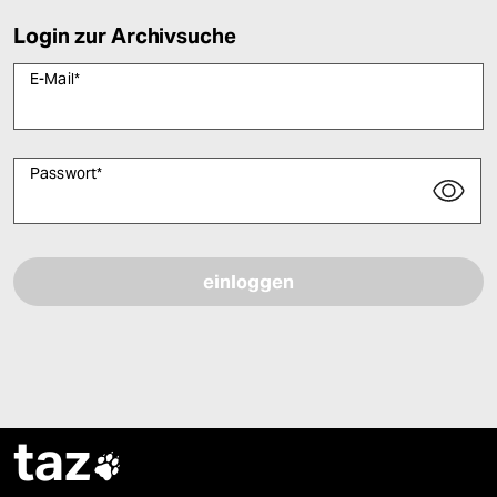
Login zur Archivsuche
E-Mail
*
Passwort
*
Bitte füllen Sie alle Pflichtfelder (*) aus, um fortfahren zu können.
taz
