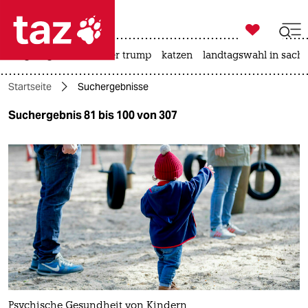

taz zahl ich
bergsteigen
usa unter trump
katzen
landtagswahl in sachs

taz zahl ich
Startseite
Suchergebnisse
taz zahl ich
Suchergebnis 81 bis 100 von 307
themen
politik
öko
gesellschaft
kultur
sport
Psychische Gesundheit von Kindern