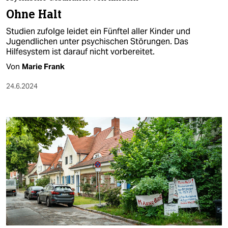
berlin
Ohne Halt
nord
Studien zufolge leidet ein Fünftel aller Kinder und
Jugendlichen unter psychischen Störungen. Das
wahrheit
Hilfesystem ist darauf nicht vorbereitet.
Von
Marie Frank
verlag
24.6.2024
verlag
veranstaltungen
shop
fragen & hilfe
unterstützen
abo
genossenschaft