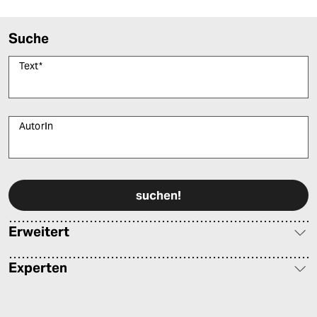
Suche
Text
*
AutorIn
Bitte füllen Sie alle Pflichtfelder (*) aus, um fortfahren zu können.
Erweitert
Experten