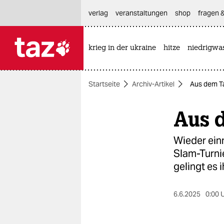
hautnavigation anspringen
hauptinhalt anspringen
footer anspringen
verlag
veranstaltungen
shop
fragen &
krieg in der ukraine
hitze
niedrigwa

taz zahl ich
taz zahl ich
Startseite
Archiv-Artikel
Aus dem T
themen
Aus 
politik
öko
Wieder ein
Slam-Turni
gesellschaft
gelingt es 
kultur
6.6.2025
0:00 
sport