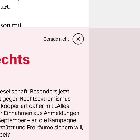
urt.
aison mit
f zum
Gerade nicht
len, wie
listen
echts
bei den
i den
raglich.
ench Open
esellschaft! Besonders jetzt
n der
rt gegen Rechtsextremismus
z kooperiert daher mit „Alles
e Toptitel
ller Einnahmen aus Anmeldungen
in weiterer
. September – an die Kampagne,
mentalen
rstützt und Freiräume sichern will,
n zu vielen
bei?