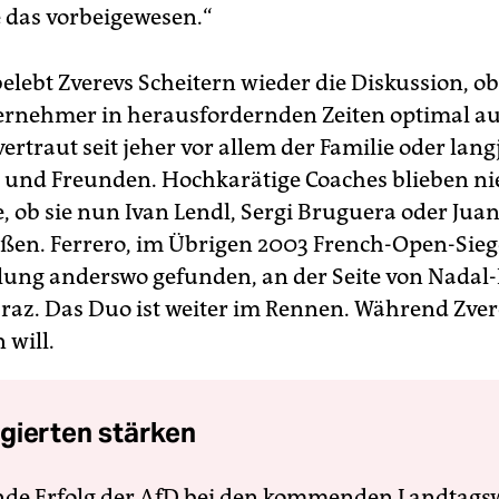
das vorbeigewesen.“
elebt Zverevs Scheitern wieder die Diskussion, ob 
rnehmer in herausfordernden Zeiten optimal auf
 vertraut seit jeher vor allem der Familie oder lan
und Freunden. Hochkarätige Coaches blieben ni
e, ob sie nun Ivan Lendl, Sergi Bruguera oder Juan
eßen. Ferrero, im Übrigen 2003 French-Open-Sieg
llung anderswo gefunden, an der Seite von Nadal
araz. Das Duo ist weiter im Rennen. Während Zver
 will.
gierten stärken
nde Erfolg der AfD bei den kommenden Landtags