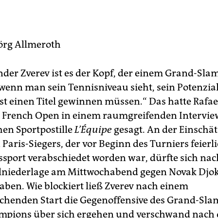
örg Allmeroth
nder Zverev ist es der Kopf, der einem Grand-Sla
wenn man sein Tennisniveau sieht, sein Potenzial,
st einen Titel gewinnen müssen.“ Das hatte Rafae
 French Open in einem raumgreifenden Intervie
hen Sportpostille
L’
Équipe
gesagt. An der Einschä
Paris-Siegers, der vor Beginn des Turniers feierl
sport verabschiedet worden war, dürfte sich nac
alniederlage am Mittwochabend gegen Novak Djok
aben. Wie blockiert ließ Zverev nach einem
echenden Start die Gegenoffensive des Grand-Sla
pions über sich ergehen und verschwand nach d