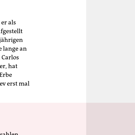
er als
gestellt
gjährigen
e lange an
 Carlos
er, hat
-Erbe
ev erst mal
wahlen