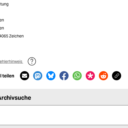
itung
ten
ten
/ 4065 Zeichen
ehlerhinweis
 teilen
Archivsuche