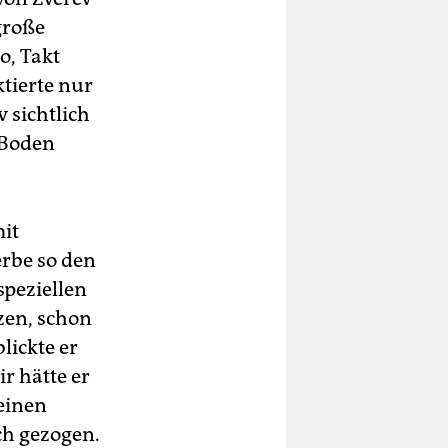
große
o, Takt
tierte nur
 sichtlich
 Boden
mit
erbe so den
speziellen
zen, schon
lickte er
r hätte er
seinen
ch gezogen.