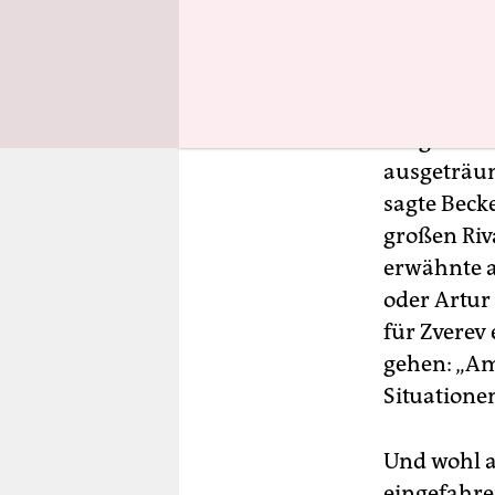
Spielen irg
Becker, „da
Nicht nur 
die großen
ausgeträum
sagte Beck
großen Riv
erwähnte a
oder Artur 
für Zverev
gehen: „Am
Situatione
Und wohl a
eingefahre