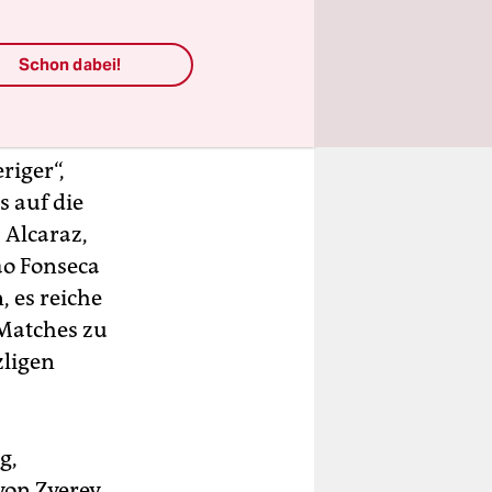
 Boris
Schon dabei!
renz“ um
cht
riger“,
s auf die
 Alcaraz,
ao Fonseca
, es reiche
 Matches zu
zligen
g,
von Zverev