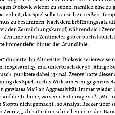
egen Djokovic wieder zu sehen, nämlich eine zu 
senheit, das Spiel selbst an sich zu reißen, Temp
us zu bestimmen. Nach dem Eröffnungssatz dik
vic den Zermürbungskampf, während sich Zverev
– Zentimeter für Zentimeter gab er buchstäblich
rte immer tiefer hinter der Grundlinie.
rt düpierte ihn Altmeister Djokovic serienweise 
n, insgesamt 43-mal unterbrach der 38-jährige S
usch, punktete dabei 33-mal. Zverev hatte dieser 
ung des Spiels nichts Wirksames entgegenzuset
ein gewisses Maß an Aggressivität. Immer wieder b
h auf die Tribüne, wo seine Entourage saß. „Mit mi
n Stopps nicht gemacht“, so Analyst Becker über 
Zverev, „ich hätte ihm schnell einen in den Bau