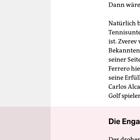
Dann wäre 
Natürlich b
Tennisunte
ist. Zverev
Bekannten 
seiner Seit
Ferrero hi
seine Erfü
Carlos Alc
Golf spielen
Die Enga
Der drohe