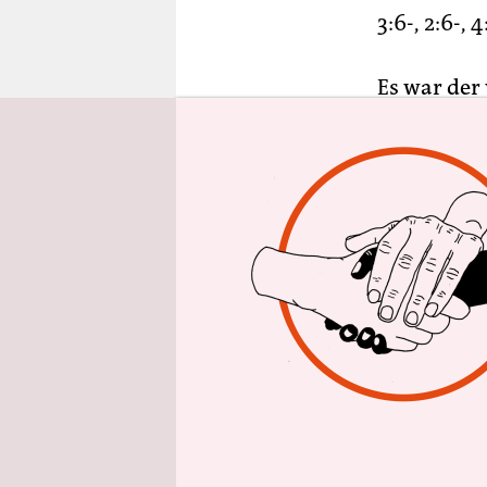
epaper login
3:6-, 2:6-,
Es war der 
weit mehr 
großen Gra
wenig Bock 
später zu, 
Frust und d
Heimturnier
Denn obwo
weiter auf 
laufenden 
mitspielen
Ausweis der
und taktis