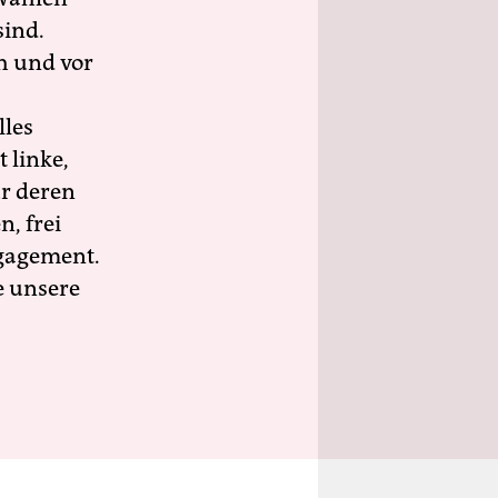
sind.
h und vor
lles
 linke,
ür deren
n, frei
ngagement.
e unsere