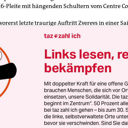
 4:6-Pleite mit hängenden Schultern vom Centre Co
vorerst letzte traurige Auftritt Zverevs in einer S
Tiefen als Höhen, und der gescheiterte 37. Anlau
taz
zahl ich

nd-Slam-Glück. „Ihr könnt euch gar nicht vorstel
ich jetzt auf Tennis habe“, rief Zverev den Journa
Links lesen, r
„ich gehe jetzt erst mal Golf spielen. Ob Zverev da
bekämpfen
ie Zweifel einfach so vergessen kann, bevor er be
en in Stuttgart und Halle antritt, ist durchaus f
hl der 28-jährige Hamburger auch nach den Fr
Mit doppelter Kraft für eine offene G
Platz 3 der Weltrangliste geführt wird, gehört er i
brauchen Menschen, die sich vor O
einsetzen, unsere Solidarität. Die ta
Saison nicht zu denjenigen, die regelmäßig um di
beginnt im Zentrum“. 50 Prozent a
. Paris, der Höhepunkt der Sandplatz-Serie, war e
bei taz zahl ich gehen – bis zum 30
 Stagnation bei Zverev. Eine Illustration seiner 
die linke, selbstverwaltete Orte unte
chen Schwächen war es obendrein. „Sascha wird i
bevor sie verschwinden. Sind Sie da