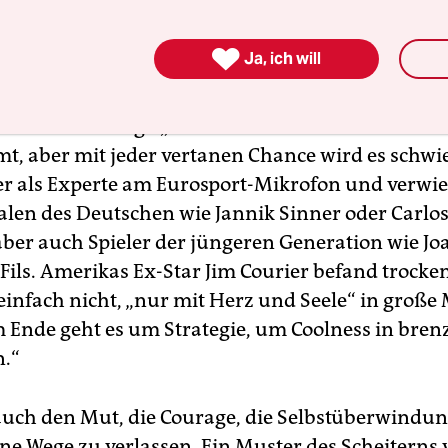
endwann zu defensiv, zu vorsichtig“, sagt Experte
 ist jetzt auch mal eine Manöverkritik fällig.“

Ja, ich will
Becker sieht Zverev von „immer größerer Konkur
 Pokale bedrängt. „Der Grand-Slam-Traum ist ni
t, aber mit jeder vertanen Chance wird es schwie
er als Experte am Eurosport-Mikrofon und verwie
alen des Deutschen wie Jannik Sinner oder Carlos
ber auch Spieler der jüngeren Generation wie Jo
Fils. Amerikas Ex-Star Jim Courier befand trocken
 einfach nicht, „nur mit Herz und Seele“ in große
 Ende geht es um Strategie, um Coolness in bren
n.“
uch den Mut, die Courage, die Selbstüberwindun
ne Wege zu verlassen. Ein Muster des Scheiterns 