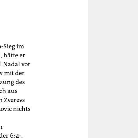
m-Sieg im
 hätte er
l Nadal vor
w mit der
tzung des
ich aus
h Zverevs
ovic nichts
m-
er 6:4-,