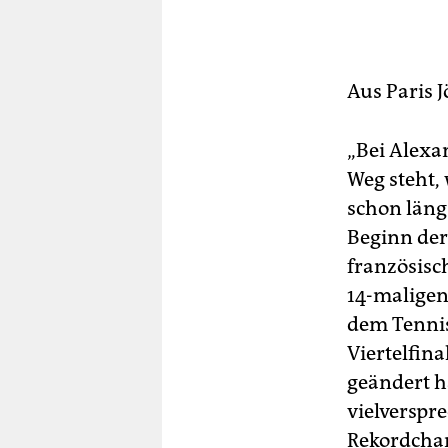
berlin
nord
wahrheit
Aus Paris
J
verlag
„Bei Alexa
verlag
Weg steht, 
schon läng
veranstaltungen
Beginn der
shop
französisc
fragen & hilfe
14-maligen 
dem Tennis
unterstützen
Viertelfin
abo
geändert h
vielverspr
genossenschaft
Rekordcham