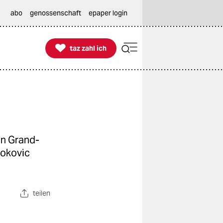
abo
genossenschaft
epaper login

taz zahl ich
taz zahl ich
in Grand-
jokovic
teilen