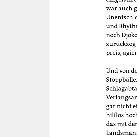
war auch g
Unentschlos
und Rhythm
noch Djoko
zurückzog 
preis, agie
Und von do
Stoppbälle
Schlagabta
Verlangsam
gar nicht 
hilflos hoc
das mit de
Landsmann 