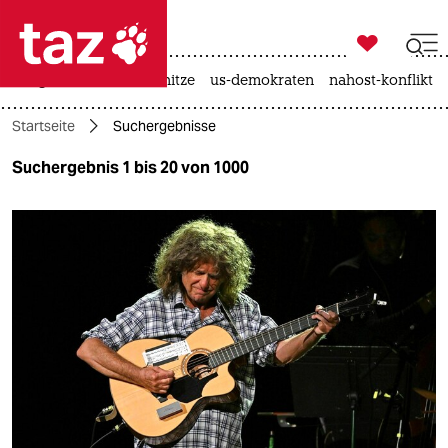

taz zahl ich
krieg in der ukraine
hitze
us-demokraten
nahost-konflikt

taz zahl ich
Startseite
Suchergebnisse
taz zahl ich
Suchergebnis 1 bis 20 von 1000
themen
politik
öko
gesellschaft
kultur
sport