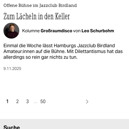
Offene Bühne im Jazzclub Birdland
Zum Lächeln in den Keller
Kolumne
Großraumdisco
von
Leo Schurbohm
Einmal die Woche lässt Hamburgs Jazzclub Birdland
Ama­teu­r:in­nen auf die Bühne. Mit Dilettantismus hat das
allerdings so rein gar nichts zu tun.
9.11.2025
1
2
3
…
50
Suche