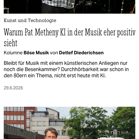
berlin
nord
Kunst und Technologie
wahrheit
Warum Pat Metheny KI in der Musik eher positiv
sieht
verlag
Kolumne
Böse Musik
von
Detlef Diederichsen
verlag
Bleibt für Musik mit einem künstlerischen Anliegen nur
veranstaltungen
noch die Besenkammer? Durchhörbarkeit war schon in
den 80ern ein Thema, nicht erst heute mit KI.
shop
29.6.2026
fragen & hilfe
unterstützen
abo
genossenschaft