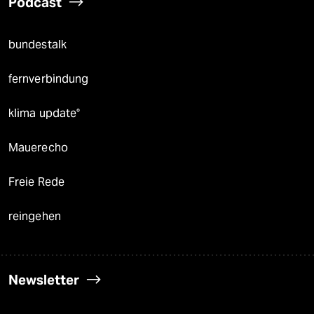
Podcast
bundestalk
fernverbindung
klima update°
Mauerecho
Freie Rede
reingehen
Newsletter