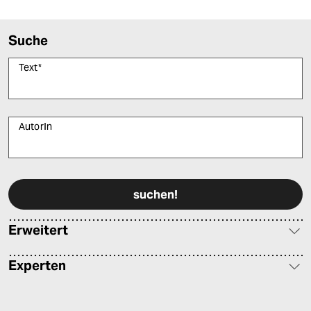
Suche
Text
*
AutorIn
Bitte füllen Sie alle Pflichtfelder (*) aus, um fortfahren zu können.
Erweitert
Experten