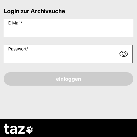
Login zur Archivsuche
E-Mail
*
Passwort
*
Bitte füllen Sie alle Pflichtfelder (*) aus, um fortfahren zu können.
taz
