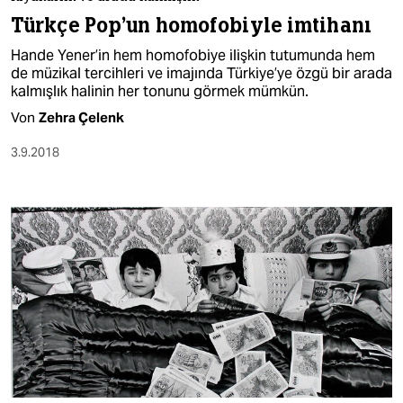
berlin
Türkçe Pop'un homofobiyle imtihanı
nord
Hande Yener’in hem homofobiye ilişkin tutumunda hem
de müzikal tercihleri ve imajında Türkiye’ye özgü bir arada
wahrheit
kalmışlık halinin her tonunu görmek mümkün.
Von
Zehra Çelenk
verlag
3.9.2018
verlag
veranstaltungen
shop
fragen & hilfe
unterstützen
abo
genossenschaft