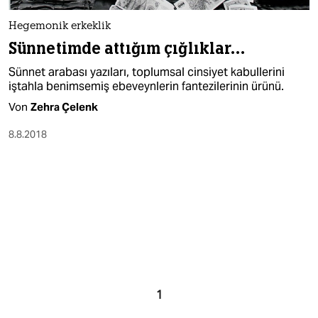
Hegemonik erkeklik
Sünnetimde attığım çığlıklar…
Sünnet arabası yazıları, toplumsal cinsiyet kabullerini
iştahla benimsemiş ebeveynlerin fantezilerinin ürünü.
Von
Zehra Çelenk
8.8.2018
1