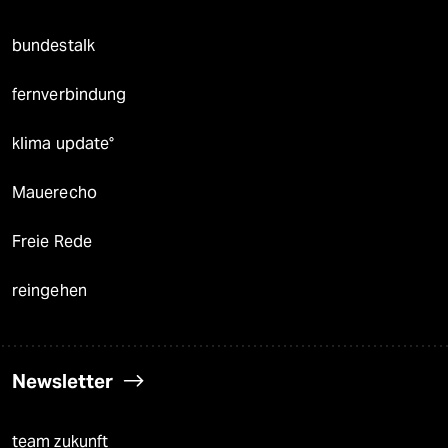
bundestalk
fernverbindung
klima update°
Mauerecho
Freie Rede
reingehen
Newsletter
team zukunft