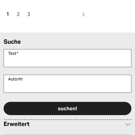
1
2
3
Suche
Text
*
AutorIn
Bitte füllen Sie alle Pflichtfelder (*) aus, um fortfahren zu können.
Erweitert