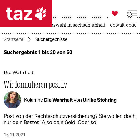

taz zahl ich
hitze
surfen
landtagswahl in sachsen-anhalt
gewalt gegen

taz zahl ich
Startseite
Suchergebnisse
taz zahl ich
Suchergebnis 1 bis 20 von 50
themen
politik
Die Wahrheit
Wir formulieren positiv
öko
gesellschaft
Kolumne
Die Wahrheit
von
Ulrike Stöhring
kultur
Post von der Rechtsschutzversicherung? Sie wollen doch
nur dein Bestes! Also dein Geld. Oder so.
sport
16.11.2021