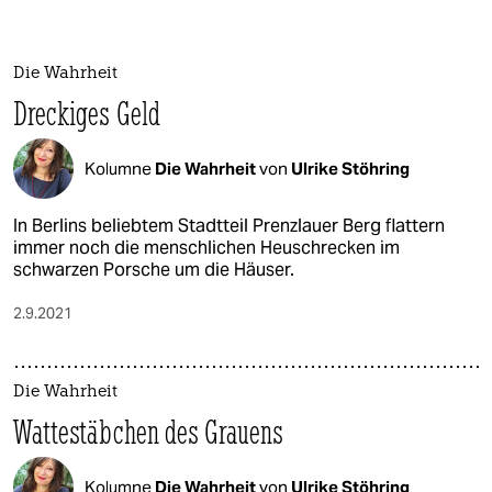
berlin
nord
Die Wahrheit
wahrheit
Dreckiges Geld
verlag
Kolumne
Die Wahrheit
von
Ulrike Stöhring
verlag
In Berlins beliebtem Stadtteil Prenzlauer Berg flattern
veranstaltungen
immer noch die menschlichen Heuschrecken im
schwarzen Porsche um die Häuser.
shop
2.9.2021
fragen & hilfe
unterstützen
Die Wahrheit
abo
Wattestäbchen des Grauens
genossenschaft
Kolumne
Die Wahrheit
von
Ulrike Stöhring