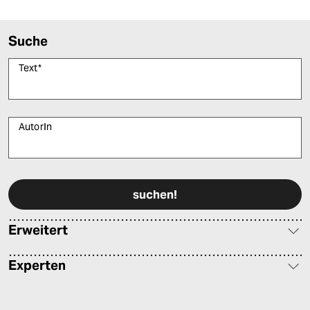
Suche
Text
*
AutorIn
Bitte füllen Sie alle Pflichtfelder (*) aus, um fortfahren zu können.
Erweitert
Experten