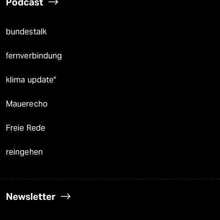
Podcast
bundestalk
fernverbindung
klima update°
Mauerecho
Freie Rede
reingehen
Newsletter