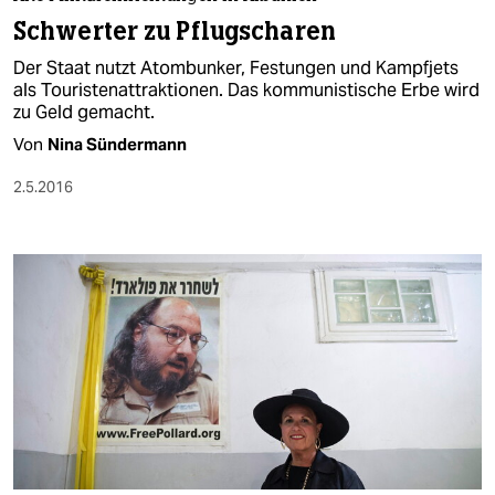
berlin
Schwerter zu Pflugscharen
nord
Der Staat nutzt Atombunker, Festungen und Kampfjets
als Touristenattraktionen. Das kommunistische Erbe wird
wahrheit
zu Geld gemacht.
Von
Nina Sündermann
verlag
2.5.2016
verlag
veranstaltungen
shop
fragen & hilfe
unterstützen
abo
genossenschaft