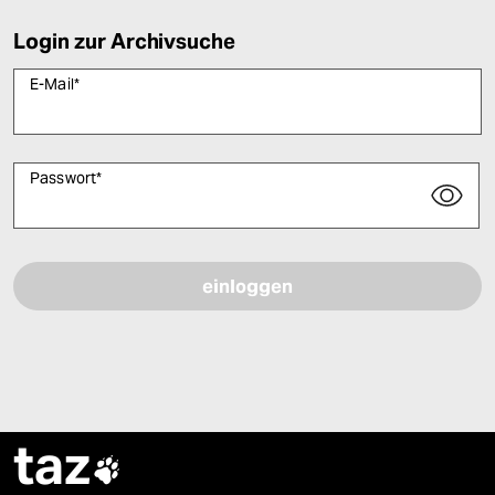
Login zur Archivsuche
E-Mail
*
Passwort
*
Bitte füllen Sie alle Pflichtfelder (*) aus, um fortfahren zu können.
taz
