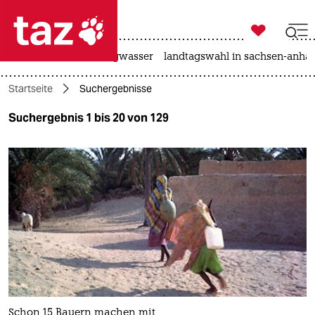

taz zahl ich
katzen
hitze
niedrigwasser
landtagswahl in sachsen-anhal

taz zahl ich
Startseite
Suchergebnisse
taz zahl ich
Suchergebnis 1 bis 20 von 129
themen
politik
öko
gesellschaft
kultur
sport
Schon 15 Bauern machen mit