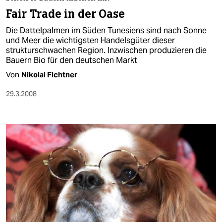
berlin
Fair Trade in der Oase
nord
Die Dattelpalmen im Süden Tunesiens sind nach Sonne
und Meer die wichtigsten Handelsgüter dieser
wahrheit
strukturschwachen Region. Inzwischen produzieren die
Bauern Bio für den deutschen Markt
verlag
Von
Nikolai Fichtner
verlag
29.3.2008
veranstaltungen
shop
fragen & hilfe
unterstützen
abo
genossenschaft