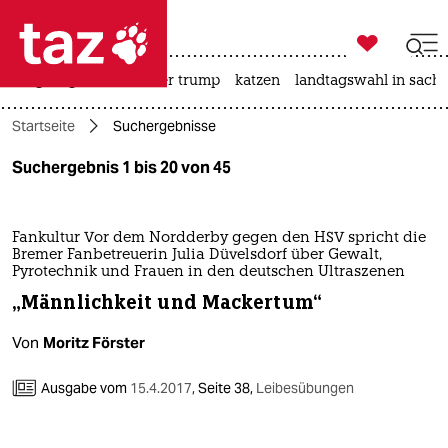

taz zahl ich
bergsteigen
usa unter trump
katzen
landtagswahl in sachs

taz zahl ich
Startseite
Suchergebnisse
taz zahl ich
Suchergebnis 1 bis 20 von 45
themen
politik
Fankultur Vor dem Nordderby gegen den HSV spricht die
Bremer Fanbetreuerin Julia Düvelsdorf über Gewalt,
öko
Pyrotechnik und Frauen in den deutschen Ultraszenen
„Männlichkeit und Mackertum“
gesellschaft
Von
Moritz Förster
kultur
Ausgabe vom
15.4.2017
,
Seite 38,
Leibesübungen
sport