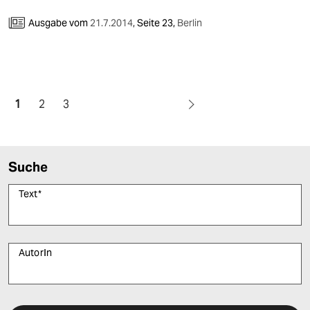
Ausgabe vom
21.7.2014
,
Seite 23,
Berlin
1
2
3
Suche
Text
*
AutorIn
Bitte füllen Sie alle Pflichtfelder (*) aus, um fortfahren zu können.