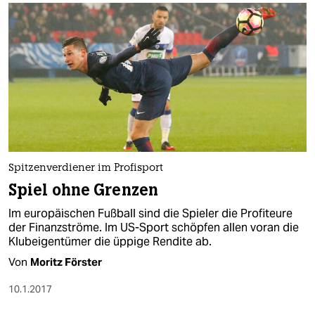
berlin
nord
wahrheit
verlag
verlag
veranstaltungen
Spitzenverdiener im Profisport
shop
Spiel ohne Grenzen
fragen & hilfe
Im europäischen Fußball sind die Spieler die Profiteure
der Finanzströme. Im US-Sport schöpfen allen voran die
unterstützen
Klubeigentümer die üppige Rendite ab.
Von
Moritz Förster
abo
10.1.2017
genossenschaft