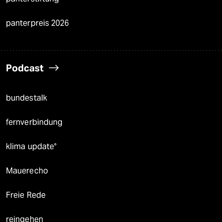
panterpreis 2026
Podcast
bundestalk
fernverbindung
klima update°
Mauerecho
Freie Rede
reingehen