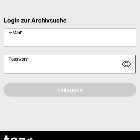
Login zur Archivsuche
E-Mail
*
Passwort
*
Bitte füllen Sie alle Pflichtfelder (*) aus, um fortfahren zu können.