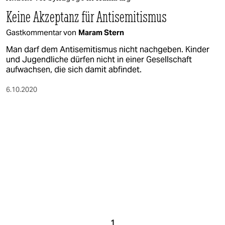
berlin
Keine Akzeptanz für Antisemitismus
nord
Gastkommentar von
Maram Stern
wahrheit
Man darf dem Antisemitismus nicht nachgeben. Kinder
und Jugendliche dürfen nicht in einer Gesellschaft
verlag
aufwachsen, die sich damit abfindet.
verlag
6.10.2020
veranstaltungen
shop
fragen & hilfe
unterstützen
abo
genossenschaft
1