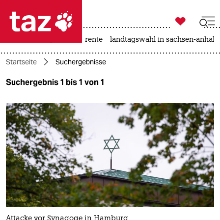

taz zahl ich
hitze
niedrigwasser
rente
landtagswahl in sachsen-anhalt

taz zahl ich
Startseite
Suchergebnisse
taz zahl ich
Suchergebnis 1 bis 1 von 1
themen
politik
öko
gesellschaft
kultur
sport
Attacke vor Synagoge in Hamburg