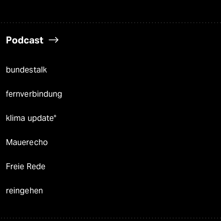
Podcast
bundestalk
fernverbindung
klima update°
Mauerecho
Freie Rede
reingehen