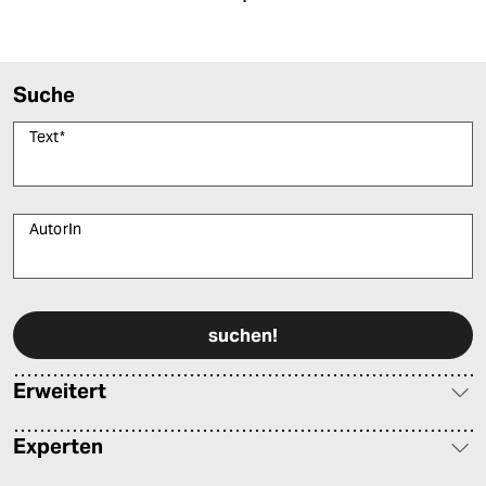
epaper login
Suche
Text
*
AutorIn
Bitte füllen Sie alle Pflichtfelder (*) aus, um fortfahren zu können.
Erweitert
Experten