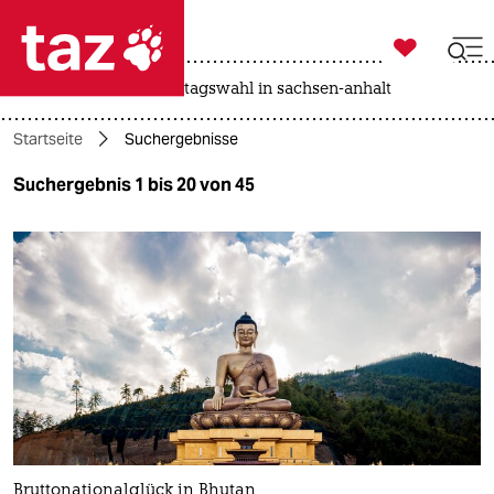

taz zahl ich
drohnen
rente
landtagswahl in sachsen-anhalt

taz zahl ich
Startseite
Suchergebnisse
taz zahl ich
Suchergebnis 1 bis 20 von 45
themen
politik
öko
gesellschaft
kultur
sport
Bruttonationalglück in Bhutan