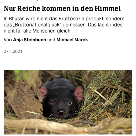
berlin
Nur Reiche kommen in den Himmel
nord
In Bhutan wird nicht das Bruttosozialprodukt, sondern
das „Bruttonationalglück“ gemessen. Das lacht indes
wahrheit
nicht für alle Menschen gleich.
Von
Anja Steinbuch
und
Michael Marek
verlag
27.1.2021
verlag
veranstaltungen
shop
fragen & hilfe
unterstützen
abo
genossenschaft