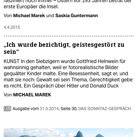
fasziniert noch immer – Ostern vor 293 Jahren betrat der
erste Europäer die Insel.
Von
Michael Marek
und
Saskia Guntermann
4.4.2015
„Ich wurde bezichtigt, geistesgestört zu
sein“
KUNST In den Siebzigern wurde Gottfried Helnwein für
wahnsinnig gehalten, weil er fotorealistische Bilder
gequälter Kinder malte. Eine Besessenheit, sagt er, und
malt sie noch: Gewalt sei sein Thema, Gerechtigkeit gebe
es nicht. Ein Gespräch über Hitler und Donald Duck
Von
MICHAEL MAREK
Ausgabe vom
31.5.2014
,
Seite 30,
DAS SONNTAZ-GESPRÄCH