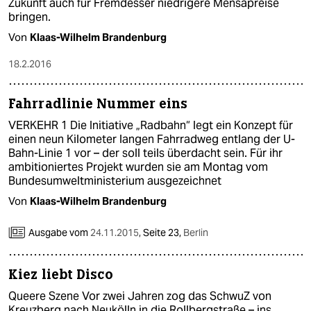
Zukunft auch für Fremdesser niedrigere Mensapreise
bringen.
Von
Klaas-Wilhelm Brandenburg
18.2.2016
Fahrradlinie Nummer eins
VERKEHR 1 Die Initiative „Radbahn“ legt ein Konzept für
einen neun Kilometer langen Fahrradweg entlang der U-
Bahn-Linie 1 vor – der soll teils überdacht sein. Für ihr
ambitioniertes Projekt wurden sie am Montag vom
Bundesumweltministerium ausgezeichnet
Von
Klaas-Wilhelm Brandenburg
Ausgabe vom
24.11.2015
,
Seite 23,
Berlin
Kiez liebt Disco
Queere Szene Vor zwei Jahren zog das SchwuZ von
Kreuzberg nach Neukölln in die Rollbergstraße – ins