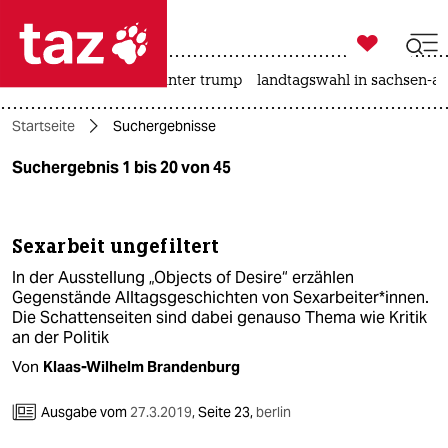

taz zahl ich
nahost-konflikt
usa unter trump
landtagswahl in sachsen-an

taz zahl ich
Startseite
Suchergebnisse
taz zahl ich
Suchergebnis 1 bis 20 von 45
themen
politik
Sexarbeit ungefiltert
öko
In der Ausstellung „Objects of Desire“ erzählen
Gegenstände Alltagsgeschichten von Sexarbeiter*innen.
gesellschaft
Die Schattenseiten sind dabei genauso Thema wie Kritik
an der Politik
kultur
Von
Klaas-Wilhelm Brandenburg
sport
Ausgabe vom
27.3.2019
,
Seite 23,
berlin