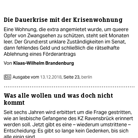
berlin
nord
Die Dauerkrise mit der Krisenwohnung
wahrheit
Eine Wohnung, die extra angemietet wurde, um queere
Opfer von Zwangsehen zu schützen, steht seit Monaten
verlag
leer. Der Grund:erst unklare Zuständigkeiten im Senat,
dann fehlendes Geld und schließlich die rätselhafte
Ablehnung eines Förderantrags
verlag
Von
Klaas-Wilhelm Brandenburg
veranstaltungen
Ausgabe vom
13.12.2018
,
Seite 23,
berlin
shop
fragen & hilfe
Was alle wollen und was doch nicht
unterstützen
kommt
Seit sechs Jahren wird erbittert um die Frage gestritten,
abo
wie an lesbische Gefangene des KZ Ravensbrück erinnert
werden soll. Jetzt gibt es eine – wiederum umstrittene –
genossenschaft
Entscheidung: Es gibt so lange kein Gedenken, bis sich
alle einig sind