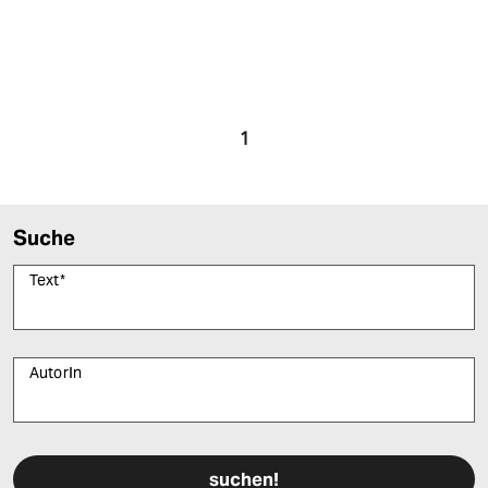
1
Suche
Text
*
AutorIn
Bitte füllen Sie alle Pflichtfelder (*) aus, um fortfahren zu können.