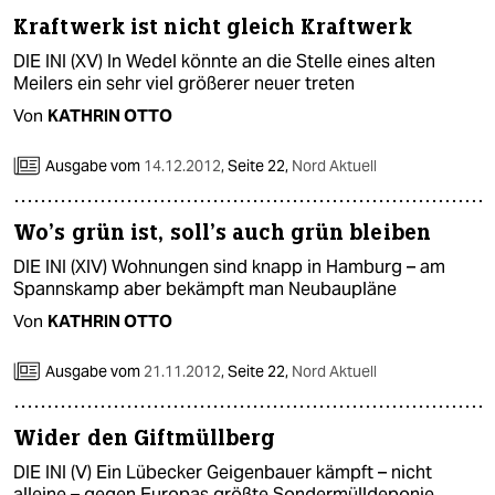
berlin
Kraftwerk ist nicht gleich Kraftwerk
nord
DIE INI (XV) In Wedel könnte an die Stelle eines alten
Meilers ein sehr viel größerer neuer treten
wahrheit
Von
KATHRIN OTTO
verlag
Ausgabe vom
14.12.2012
,
Seite 22,
Nord Aktuell
verlag
Wo’s grün ist, soll’s auch grün bleiben
veranstaltungen
DIE INI (XIV) Wohnungen sind knapp in Hamburg – am
shop
Spannskamp aber bekämpft man Neubaupläne
Von
KATHRIN OTTO
fragen & hilfe
unterstützen
Ausgabe vom
21.11.2012
,
Seite 22,
Nord Aktuell
abo
Wider den Giftmüllberg
genossenschaft
DIE INI (V) Ein Lübecker Geigenbauer kämpft – nicht
alleine – gegen Europas größte Sondermülldeponie