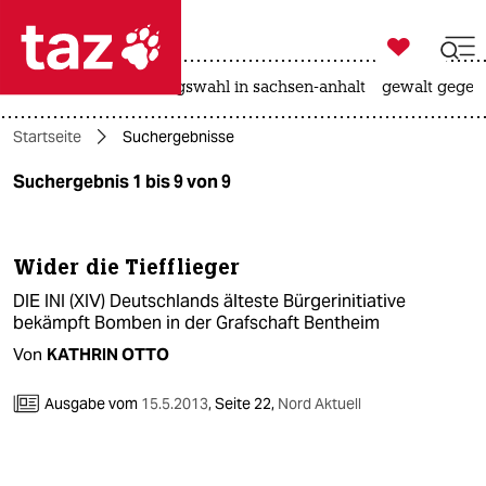

taz zahl ich
hitze
surfen
landtagswahl in sachsen-anhalt
gewalt gegen

taz zahl ich
Startseite
Suchergebnisse
taz zahl ich
Suchergebnis 1 bis 9 von 9
themen
politik
Wider die Tiefflieger
öko
DIE INI (XIV) Deutschlands älteste Bürgerinitiative
bekämpft Bomben in der Grafschaft Bentheim
gesellschaft
Von
KATHRIN OTTO
kultur
Ausgabe vom
15.5.2013
,
Seite 22,
Nord Aktuell
sport