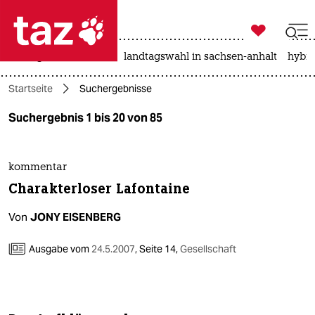

taz zahl ich
niedrigwasser
rente
landtagswahl in sachsen-anhalt
hybri

taz zahl ich
Startseite
Suchergebnisse
taz zahl ich
Suchergebnis 1 bis 20 von 85
themen
politik
kommentar
Charakterloser Lafontaine
öko
Von
JONY EISENBERG
gesellschaft
Ausgabe vom
24.5.2007
,
Seite 14,
Gesellschaft
kultur
sport