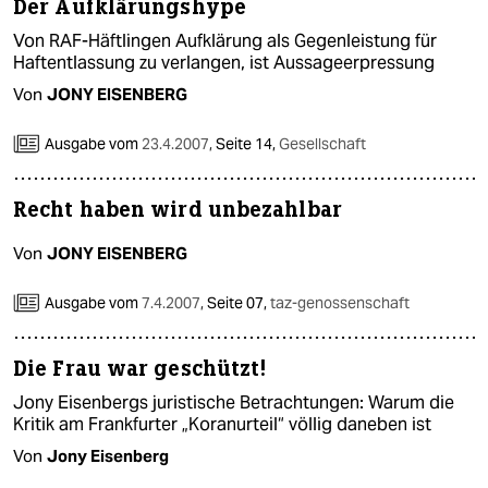
berlin
Der Aufklärungshype
Von RAF-Häftlingen Aufklärung als Gegenleistung für
nord
Haftentlassung zu verlangen, ist Aussageerpressung
Von
JONY EISENBERG
wahrheit
verlag
Ausgabe vom
23.4.2007
,
Seite 14,
Gesellschaft
verlag
Recht haben wird unbezahlbar
veranstaltungen
Von
JONY EISENBERG
shop
Ausgabe vom
7.4.2007
,
Seite 07,
taz-genossenschaft
fragen & hilfe
unterstützen
Die Frau war geschützt!
Jony Eisenbergs juristische Betrachtungen: Warum die
abo
Kritik am Frankfurter „Koranurteil“ völlig daneben ist
genossenschaft
Von
Jony Eisenberg