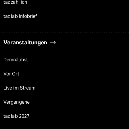
taz zahl ich
taz lab Infobrief
Veranstaltungen
Demnächst
Vor Ort
Live im Stream
Vergangene
taz lab 2027