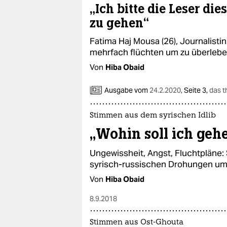
epaper login
„Ich bitte die Leser die
zu gehen“
Fatima Haj Mousa (26), Journalisti
mehrfach flüchten um zu überleb
Von
Hiba Obaid
Ausgabe vom
24.2.2020
,
Seite 3,
das 
Stimmen aus dem syrischen Idlib
„Wohin soll ich geh
Ungewissheit, Angst, Fluchtpläne: S
syrisch-russischen Drohungen um,
Von
Hiba Obaid
8.9.2018
Stimmen aus Ost-Ghouta