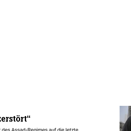
erstört“
des Assad-Regimes auf die letzte