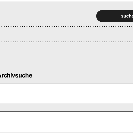
 alle Pflichtfelder (*) aus, um fortfahren zu können.
Archivsuche