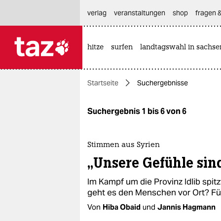
hautnavigation anspringen
hauptinhalt anspringen
footer anspringen
verlag
veranstaltungen
shop
fragen &
hitze
surfen
landtagswahl in sachse

taz zahl ich
taz zahl ich
Startseite
Suchergebnisse
themen
politik
Suchergebnis 1 bis 6 von 6
öko
Stimmen aus Syrien
gesellschaft
„Unsere Gefühle sin
kultur
Im Kampf um die Provinz Idlib spitz
geht es den Menschen vor Ort? Fü
sport
Von
Hiba Obaid
und
Jannis Hagmann