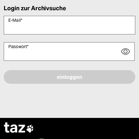
Login zur Archivsuche
E-Mail
*
Passwort
*
Bitte füllen Sie alle Pflichtfelder (*) aus, um fortfahren zu können.
taz
