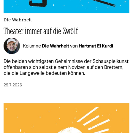
berlin
nord
Die Wahrheit
wahrheit
Theater immer auf die Zwölf
verlag
Kolumne
Die Wahrheit
von
Hartmut El Kurdi
verlag
Die beiden wichtigsten Geheimnisse der Schauspielkunst
veranstaltungen
offenbaren sich selbst einem Novizen auf den Brettern,
die die Langeweile bedeuten können.
shop
29.7.2026
fragen & hilfe
unterstützen
abo
genossenschaft