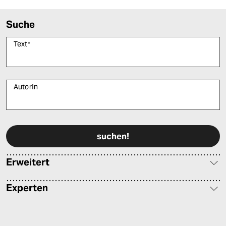
Suche
Text
*
AutorIn
Bitte füllen Sie alle Pflichtfelder (*) aus, um fortfahren zu können.
Erweitert
Experten