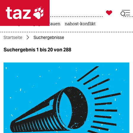

taz zahl ich
hitze
gewalt gegen frauen
nahost-konflikt

taz zahl ich
Startseite
Suchergebnisse
taz zahl ich
Suchergebnis 1 bis 20 von 288
themen
politik
öko
gesellschaft
kultur
sport