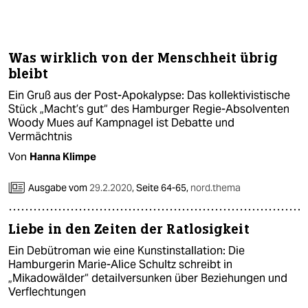
berlin
nord
Was wirklich von der Menschheit übrig
wahrheit
bleibt
verlag
Ein Gruß aus der Post-Apokalypse: Das kollektivistische
Stück „Macht’s gut“ des Hamburger Regie-Absolventen
verlag
Woody Mues auf Kampnagel ist Debatte und
Vermächtnis
veranstaltungen
Von
Hanna Klimpe
shop
Ausgabe vom
29.2.2020
,
Seite 64-65,
nord.thema
fragen & hilfe
unterstützen
Liebe in den Zeiten der Ratlosigkeit
Ein Debütroman wie eine Kunstinstallation: Die
abo
Hamburgerin Marie-Alice Schultz schreibt in
„Mikadowälder“ detailversunken über Beziehungen und
genossenschaft
Verflechtungen