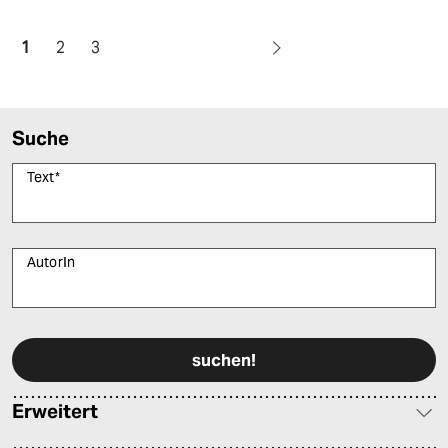
1
2
3
Suche
Text
*
AutorIn
Bitte füllen Sie alle Pflichtfelder (*) aus, um fortfahren zu können.
Erweitert