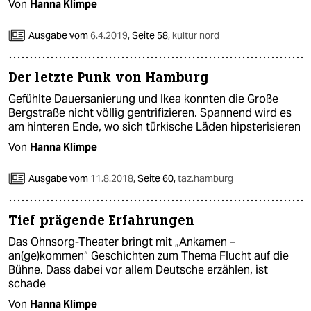
epaper login
Von
Hanna Klimpe
Ausgabe vom
6.4.2019
,
Seite 58,
kultur nord
Der letzte Punk von Hamburg
Gefühlte Dauersanierung und Ikea konnten die Große
Bergstraße nicht völlig gentrifizieren. Spannend wird es
am hinteren Ende, wo sich türkische Läden hipsterisieren
Von
Hanna Klimpe
Ausgabe vom
11.8.2018
,
Seite 60,
taz.hamburg
Tief prägende Erfahrungen
Das Ohnsorg-Theater bringt mit „Ankamen –
an(ge)kommen“ Geschichten zum Thema Flucht auf die
Bühne. Dass dabei vor allem Deutsche erzählen, ist
schade
Von
Hanna Klimpe