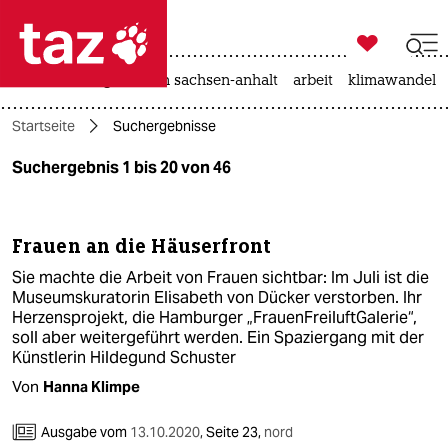

taz zahl ich
hitze
landtagswahl in sachsen-anhalt
arbeit
klimawandel

taz zahl ich
Startseite
Suchergebnisse
taz zahl ich
Suchergebnis 1 bis 20 von 46
themen
politik
Frauen an die Häuserfront
öko
Sie machte die Arbeit von Frauen sichtbar: Im Juli ist die
Museumskuratorin Elisabeth von Dücker verstorben. Ihr
gesellschaft
Herzensprojekt, die Hamburger „Frauen­Freiluft­Galerie“,
soll aber weitergeführt werden. Ein Spaziergang mit der
Künstlerin Hildegund Schuster
kultur
Von
Hanna Klimpe
sport
Ausgabe vom
13.10.2020
,
Seite 23,
nord