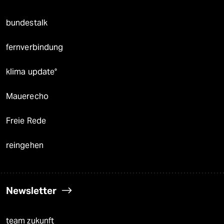
bundestalk
fernverbindung
klima update°
Mauerecho
Freie Rede
reingehen
Newsletter
team zukunft