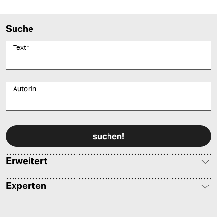
Suche
Text
*
AutorIn
Bitte füllen Sie alle Pflichtfelder (*) aus, um fortfahren zu können.
Erweitert
Experten