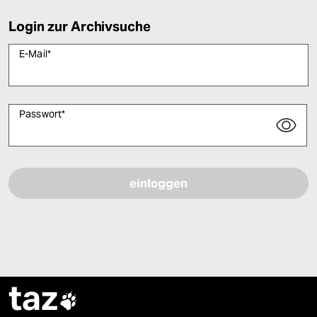
Login zur Archivsuche
E-Mail
*
Passwort
*
Bitte füllen Sie alle Pflichtfelder (*) aus, um fortfahren zu können.
taz
