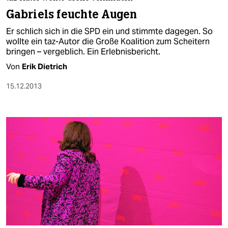
berlin
Gabriels feuchte Augen
nord
Er schlich sich in die SPD ein und stimmte dagegen. So
wollte ein taz-Autor die Große Koalition zum Scheitern
wahrheit
bringen – vergeblich. Ein Erlebnisbericht.
Von
Erik Dietrich
verlag
15.12.2013
verlag
veranstaltungen
shop
fragen & hilfe
unterstützen
abo
genossenschaft