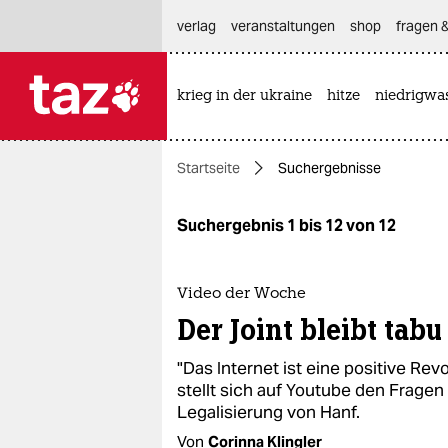
hautnavigation anspringen
hauptinhalt anspringen
footer anspringen
verlag
veranstaltungen
shop
fragen &
krieg in der ukraine
hitze
niedrigwa

taz zahl ich
taz zahl ich
Startseite
Suchergebnisse
themen
politik
Suchergebnis 1 bis 12 von 12
öko
Video der Woche
gesellschaft
Der Joint bleibt tabu
kultur
"Das Internet ist eine positive Rev
stellt sich auf Youtube den Fragen 
sport
Legalisierung von Hanf.
Von
Corinna Klingler