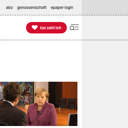
abo
genossenschaft
epaper login

taz zahl ich
taz zahl ich