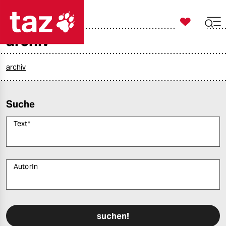

taz zahl ich
archiv

taz zahl ich
taz zahl ich
archiv
themen
Suche
politik
Text
*
öko
gesellschaft
AutorIn
kultur
Bitte füllen Sie alle Pflichtfelder (*) aus, um fortfahren zu können.
sport