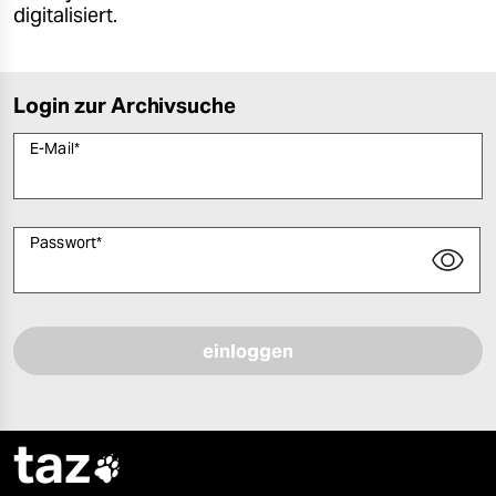
digitalisiert.
Login zur Archivsuche
E-Mail
*
Passwort
*
Bitte füllen Sie alle Pflichtfelder (*) aus, um fortfahren zu können.
taz
