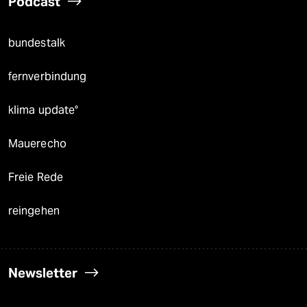
Podcast
bundestalk
fernverbindung
klima update°
Mauerecho
Freie Rede
reingehen
Newsletter