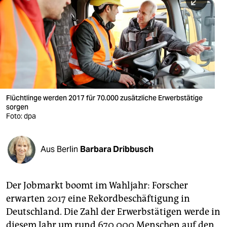
berlin
nord
wahrheit
verlag
verlag
Flüchtlinge werden 2017 für 70.000 zusätzliche Erwerbstätige
sorgen
veranstaltungen
Foto: dpa
shop
fragen & hilfe
Aus Berlin
Barbara Dribbusch
unterstützen
Der Jobmarkt boomt im Wahljahr: Forscher
abo
erwarten 2017 eine Rekordbeschäftigung in
genossenschaft
Deutschland. Die Zahl der Erwerbstätigen werde in
diesem Jahr um rund 670.000 Menschen auf den