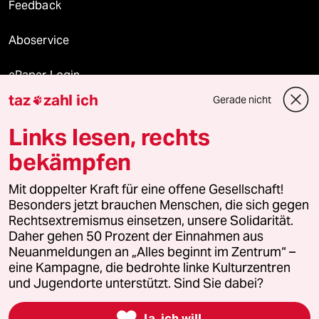
Feedback
Aboservice
ePaper Login
taz
zahl ich
Gerade nicht

Downloads für Abonnierende
Links lesen, rechts
bekämpfen
© 2026 taz Verlags und Vertriebs GmbH
Mit doppelter Kraft für eine offene Gesellschaft!
Alle Rechte vorbehalten. Bei rechtlichen Fragen oder für Genehmigungen
wenden Sie sich bitte an
lizenzen@taz.de
Besonders jetzt brauchen Menschen, die sich gegen
Rechtsextremismus einsetzen, unsere Solidarität.
Daher gehen 50 Prozent der Einnahmen aus
Feedback
Redaktionsstatut
Kommune-Richtlinien
KI-
Neuanmeldungen an „Alles beginnt im Zentrum“ –
eine Kampagne, die bedrohte linke Kulturzentren
Leitlinie
Informant
Datenschutz
Impressum
AGB
und Jugendorte unterstützt. Sind Sie dabei?
Seitenwende
Einwilligungen widerrufen (Ads)

Ja, ich will