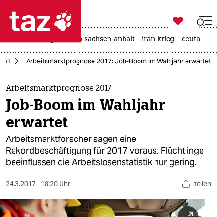

taz zahl ich
hitze
landtagswahl in sachsen-anhalt
iran-krieg
ceuta

taz zahl ich
beit
Arbeitsmarktprognose 2017: Job-Boom im Wahljahr erwartet
taz zahl ich
themen
Arbeitsmarktprognose 2017
Job-Boom im Wahljahr
politik
erwartet
öko
Arbeitsmarktforscher sagen eine
Rekordbeschäftigung für 2017 voraus. Flüchtlinge
gesellschaft
beeinflussen die Arbeitslosenstatistik nur gering.
kultur
24.3.2017
18:20 Uhr
teilen
sport