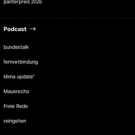
panterpreis 2026
Podcast
bundestalk
fernverbindung
klima update°
Mauerecho
Freie Rede
reingehen