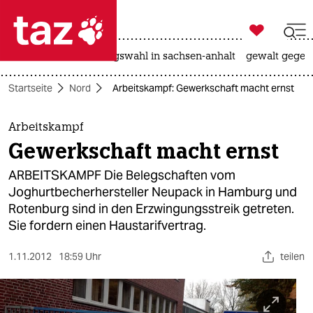

taz zahl ich
hitze
surfen
landtagswahl in sachsen-anhalt
gewalt gegen

taz zahl ich
Startseite
Nord
Arbeitskampf: Gewerkschaft macht ernst
taz zahl ich
themen
Arbeitskampf
Gewerkschaft macht ernst
politik
ARBEITSKAMPF Die Belegschaften vom
öko
Joghurtbecherhersteller Neupack in Hamburg und
Rotenburg sind in den Erzwingungsstreik getreten.
gesellschaft
Sie fordern einen Haustarifvertrag.
kultur
1.11.2012
18:59 Uhr
teilen
sport