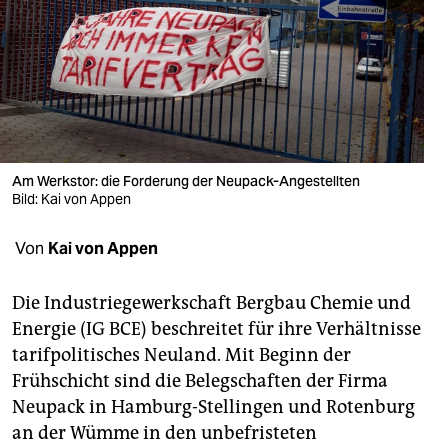
berlin
nord
wahrheit
verlag
verlag
Am Werkstor: die Forderung der Neupack-Angestellten
Bild: Kai von Appen
veranstaltungen
Von
Kai von Appen
shop
fragen & hilfe
Die Industriegewerkschaft Bergbau Chemie und
Energie (IG BCE) beschreitet für ihre Verhältnisse
unterstützen
tarifpolitisches Neuland. Mit Beginn der
abo
Frühschicht sind die Belegschaften der Firma
Neupack in Hamburg-Stellingen und Rotenburg
genossenschaft
an der Wümme in den unbefristeten