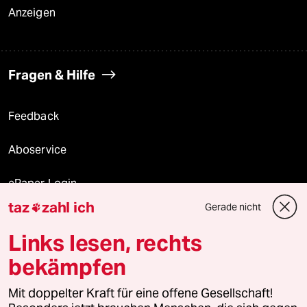
Anzeigen
Fragen & Hilfe
Feedback
Aboservice
ePaper Login
taz
zahl ich
Gerade nicht

Downloads für Abonnierende
Links lesen, rechts
bekämpfen
© 2026 taz Verlags und Vertriebs GmbH
Mit doppelter Kraft für eine offene Gesellschaft!
Alle Rechte vorbehalten. Bei rechtlichen Fragen oder für Genehmigungen
wenden Sie sich bitte an
lizenzen@taz.de