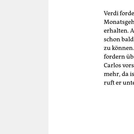
Verdi ford
Monatsgeha
erhalten. 
schon bald
zu können.
fordern übe
Carlos vors
mehr, da i
ruft er un