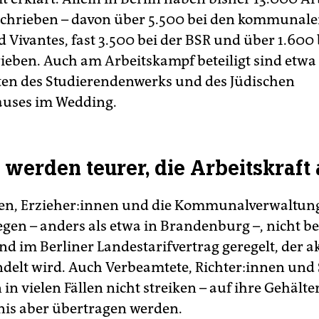
chrieben – davon über 5.500 bei den kommunale
 Vivantes, fast 3.500 bei der BSR und über 1.600 
ieben. Auch am Arbeitskampf beteiligt sind etwa 
ten des Studierendenwerks und des Jüdischen
uses im Wedding.
werden teurer, die Arbeitskraft
en, Er­zie­he­r:in­nen und die Kommunalverwaltun
gen – anders als etwa in Brandenburg –, nicht bet
nd im Berliner Landestarifvertrag geregelt, der ak
elt wird. Auch Verbeamtete, Rich­te­r:in­nen und So
in vielen Fällen nicht streiken – auf ihre Gehälter
nis aber übertragen werden.