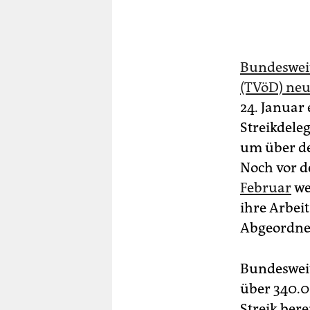
Bundesweit 
(TVöD) neu
24. Januar
Streikdele
um über d
Noch vor de
Februar
wer
ihre Arbei
Abgeordne
Bundesweit 
über 340.0
Streik berei