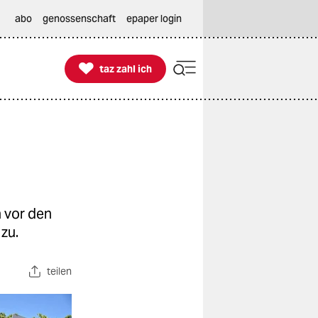
abo
genossenschaft
epaper login

taz zahl ich
taz zahl ich
 vor den
zu.
teilen