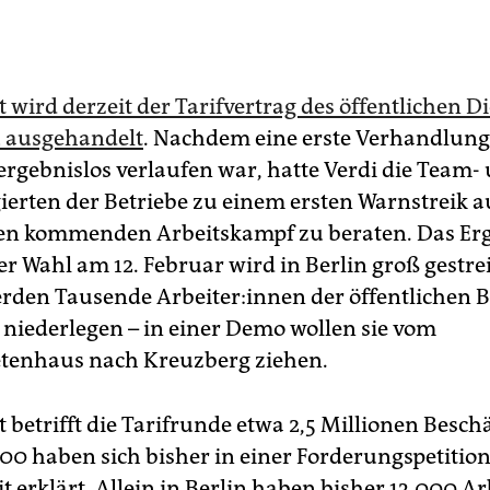
wird derzeit der Tarifvertrag des öffentlichen D
 ausgehandelt
. Nachdem eine erste Verhandlun
 ergebnislos verlaufen war, hatte Verdi die Team-
gierten der Betriebe zu einem ersten Warnstreik a
en kommenden Arbeitskampf zu beraten. Das Erg
r Wahl am 12. Februar wird in Berlin groß gestre
den Tausende Ar­bei­te­r:in­nen der öffentlichen 
t niederlegen – in einer Demo wollen sie vom
tenhaus nach Kreuzberg ziehen.
betrifft die Tarifrunde etwa 2,5 Millionen Beschä
00 haben sich bisher in einer Forderungspetitio
t erklärt. Allein in Berlin haben bisher 13.000 Ar­be