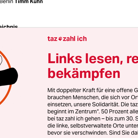
Berlin
Timm Kühn
eichnis
taz
zahl ich

edaktionsgebäude des
Neuen Deutschlands
ist ei
Links lesen, r
u lesen: „Die soziale Revolution kann ihre Poesie
bekämpfen
genheit schöpfen, sondern nur aus der Zukunft“
 Revolution ging es nicht, als sich am Freitag etwa
 verschiedener öffentlicher Betriebe dort versam
Mit doppelter Kraft für eine offene G
t einiges dafür, dass Berlin – und bundesweit – e
brauchen Menschen, die sich vor O
einsetzen, unsere Solidarität. Die ta
h geführter Arbeitskampf bevorsteht.
beginnt im Zentrum“. 50 Prozent a
bei taz zahl ich gehen – bis zum 30
ar vollgepackt mit Beschäftigten, zum Teil in ge
die linke, selbstverwaltete Orte unte
bevor sie verschwinden. Sind Sie da
ls in den Kutten der Berliner Stadtreinigung. „Wir