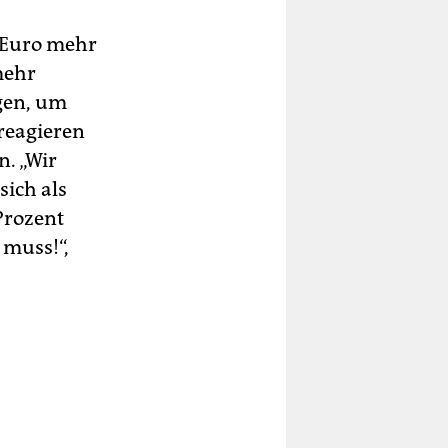
0 Euro mehr
mehr
agen, um
 reagieren
n. „Wir
sich als
 Prozent
 muss!“,