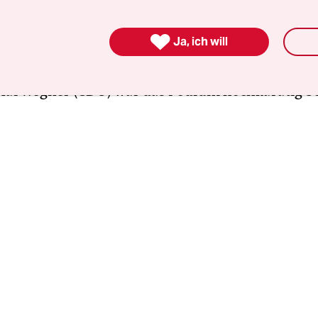
it!“, verkündeten Banner an den Wänden. Viel wur
n, als Kol­le­g:in­nen die Spit­zen­po­li­ti­ke­r:in­nen 

Ja, ich will
chen Parteien Berlins mit Fragen löcherten. Mit 
nke), Raed Saleh (SPD), Silke Gebel (Grüne), Sebas
Kai Wegner (CDU) war das Podium hochkarätig be