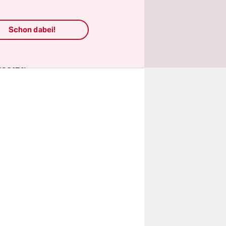
de gejohlt
der großen
Schon dabei!
Klaus
tian Czaja
setzt.