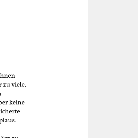
 ihnen
 zu viele,
n
ber keine
sicherte
plaus.