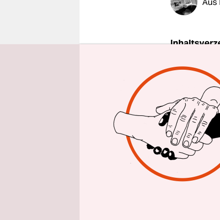
Aus 
epaper login
Inhaltsverz
Auf dem R
Karl Marx z
der Vergan
die soziale
te­r:in­nen
doch sprich
kämpferisc
Der Raum w
Westen, tei