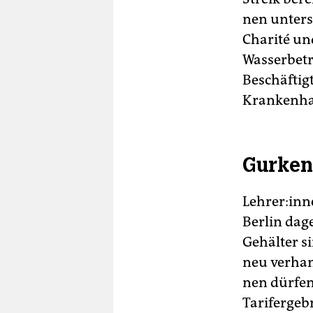
nen unters
Charité und
Wasserbetr
Beschäftig
Krankenha
Gurken 
Lehrer:inn
Berlin dage
Gehälter si
neu verhand
nen dürfen 
Tarifergeb