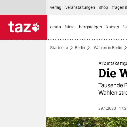
hautnavigation anspringen
hauptinhalt anspringen
footer anspringen
verlag
veranstaltungen
shop
fragen &
ceuta
hitze
bergsteigen
katzen
l

taz zahl ich
taz zahl ich
Startseite
Berlin
Wahlen in Berlin
themen
politik
Arbeitskampf
Die 
öko
Tausende B
gesellschaft
Wahlen stre
kultur
29.1.2023
17:2
sport