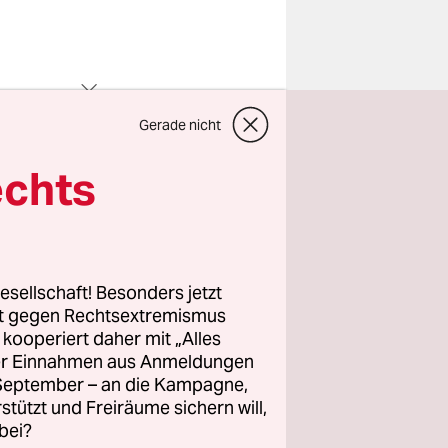
Gerade nicht
n Zitat von
echts
 nicht aus
. Nun, um
 300 Ar­bei­
melten. Und
esellschaft! Besonders jetzt
in
rt gegen Rechtsextremismus
z kooperiert daher mit „Alles
ller Einnahmen aus Anmeldungen
. September – an die Kampagne,
lben Verdi-
rstützt und Freiräume sichern will,
bei?
 sind