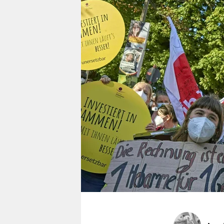
berlin
nord
wahrheit
verlag
verlag
veranstaltungen
shop
fragen & hilfe
unterstützen
abo
genossenschaft