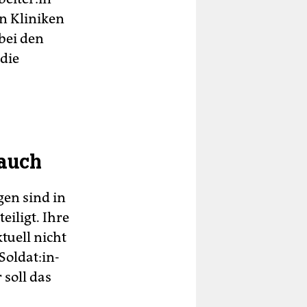
n Kliniken
bei den
die
 auch
gen sind in
eiligt. Ihre
tuell nicht
l­da­t:in­
 soll das