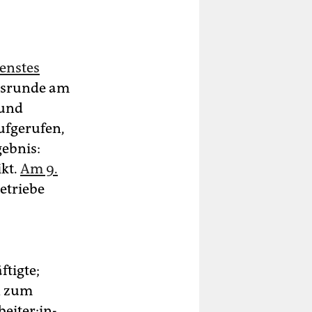
ienstes
gsrunde am
 und
ufgerufen,
ebnis:
ikt.
Am 9.
Betriebe
ftigte;
n zum
i­te­r:in­