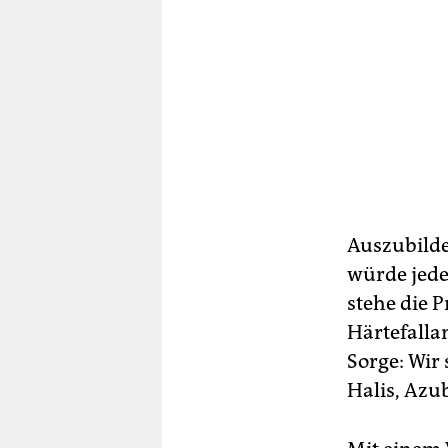
Auszubilde
würde jeder
stehe die 
Härtefallan
Sorge: Wir 
Halis, Azu