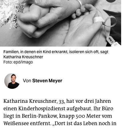
berlin
nord
wahrheit
verlag
verlag
Familien, in denen ein Kind erkrankt, isolieren sich oft, sagt
Katharina Kreuschner
veranstaltungen
Foto: epd/imago
shop
Von
Steven Meyer
fragen & hilfe
unterstützen
Katharina Kreuschner, 33, hat vor drei Jahren
abo
einen Kinderhospizdienst aufgebaut. Ihr Büro
liegt in Berlin-Pankow, knapp 500 Meter vom
genossenschaft
Weißensee entfernt. „Dort ist das Leben noch in