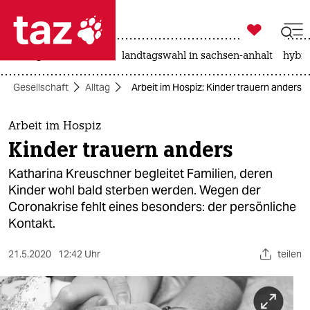

taz zahl ich
niedrigwasser
rente
landtagswahl in sachsen-anhalt
hybri

taz zahl ich
Gesellschaft
Alltag
Arbeit im Hospiz: Kinder trauern anders
taz zahl ich
themen
Arbeit im Hospiz
Kinder trauern anders
politik
Katharina Kreuschner begleitet Familien, deren
öko
Kinder wohl bald sterben werden. Wegen der
Coronakrise fehlt eines besonders: der persönliche
gesellschaft
Kontakt.
kultur
21.5.2020
12:42 Uhr
teilen
sport