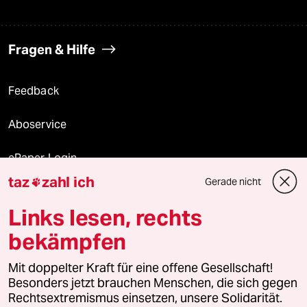
Fragen & Hilfe
Feedback
Aboservice
ePaper Login
taz
zahl ich
Gerade nicht

Downloads für Abonnierende
Links lesen, rechts
bekämpfen
© 2026 taz Verlags und Vertriebs GmbH
Mit doppelter Kraft für eine offene Gesellschaft!
Alle Rechte vorbehalten. Bei rechtlichen Fragen oder für Genehmigungen
wenden Sie sich bitte an
lizenzen@taz.de
Besonders jetzt brauchen Menschen, die sich gegen
Rechtsextremismus einsetzen, unsere Solidarität.