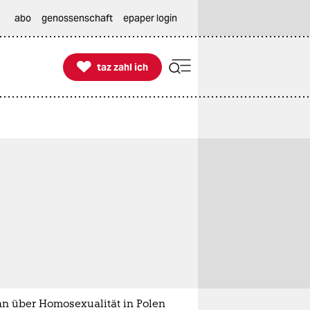
abo
genossenschaft
epaper login

taz zahl ich
taz zahl ich
n über Homosexualität in Polen