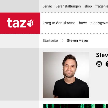
hautnavigation anspringen
hauptinhalt anspringen
footer anspringen
verlag
veranstaltungen
shop
fragen &
krieg in der ukraine
hitze
niedrigwa

taz zahl ich
taz zahl ich
Startseite
Steven Meyer
themen
Ste
politik
öko
gesellschaft
kultur
sport