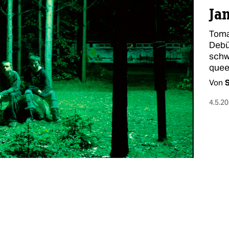
Ja
Toma
Debü
schw
quee
Von
4.5.2