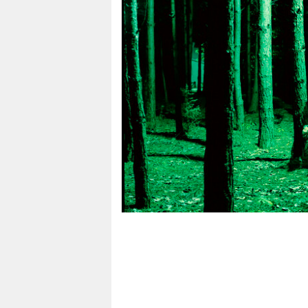
berlin
nord
wahrheit
verlag
verlag
veranstaltungen
shop
fragen & hilfe
unterstützen
abo
genossenschaft