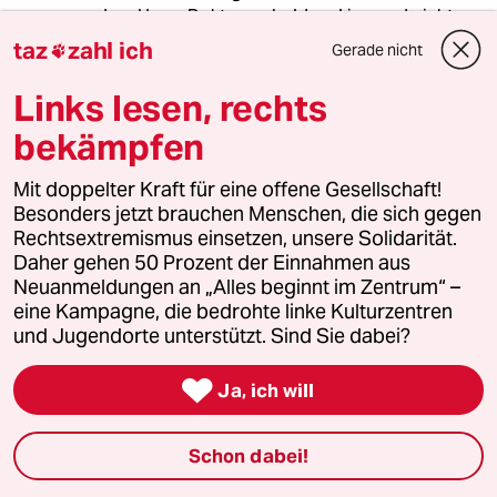
dem Herrn Doktor, sobald mal jemand nicht
den angeblichen Imperialismus Israels geißeln
taz
zahl ich
Gerade nicht

will und stattdessen die brutalen
Terroraktionen einiger Irrer, die Israelis ob ihrer
Links lesen, rechts
Staatsangehörigkeit oder ihres
bekämpfen
(vermeintlichen) Glaubens abschlachten bzw. in
die Luft sprengen, kritisert.
Mit doppelter Kraft für eine offene Gesellschaft!
Besonders jetzt brauchen Menschen, die sich gegen
Rechtsextremismus einsetzen, unsere Solidarität.
Dr. Engelbert Saggel
DE
Daher gehen 50 Prozent der Einnahmen aus
12.10.2007
,
11:35 Uhr
Neuanmeldungen an „Alles beginnt im Zentrum“ –
Ich bin baff, dass ein solcher Müll in der Taz
eine Kampagne, die bedrohte linke Kulturzentren
ohne Kommentar bleibt. Das ist Broder im O-
und Jugendorte unterstützt. Sind Sie dabei?
Ton - der hat Medick übrigens besonders ins
Herz geschlossen und 3 politisch korrekte

Ja, ich will
Medick - Erlebnisberichte auf seine Homepage
gestellt. -Die beiden jungen Autoren
befruchten einander schon kräftig :"Jede Kritik
Schon dabei!
an israel. Besatzungspolitik soll (Medick) den