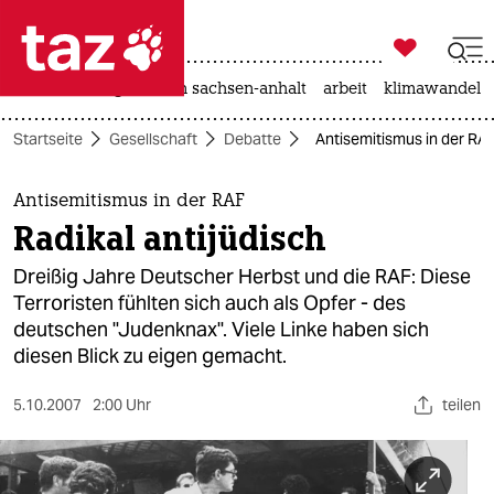

taz zahl ich
hitze
landtagswahl in sachsen-anhalt
arbeit
klimawandel

taz zahl ich
Startseite
Gesellschaft
Debatte
Antisemitismus in der RAF
taz zahl ich
themen
Antisemitismus in der RAF
Radikal antijüdisch
politik
Dreißig Jahre Deutscher Herbst und die RAF: Diese
öko
Terroristen fühlten sich auch als Opfer - des
deutschen "Judenknax". Viele Linke haben sich
gesellschaft
diesen Blick zu eigen gemacht.
kultur
5.10.2007
2:00 Uhr
teilen
sport