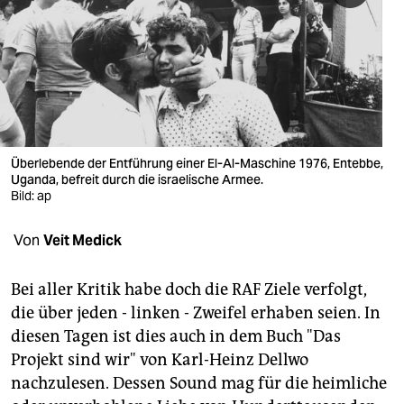
berlin
nord
wahrheit
verlag
verlag
Überlebende der Entführung einer El-Al-Maschine 1976, Entebbe,
Uganda, befreit durch die israelische Armee.
veranstaltungen
Bild: ap
shop
Von
Veit Medick
fragen & hilfe
Bei aller Kritik habe doch die RAF Ziele verfolgt,
unterstützen
die über jeden - linken - Zweifel erhaben seien. In
diesen Tagen ist dies auch in dem Buch "Das
abo
Projekt sind wir" von Karl-Heinz Dellwo
genossenschaft
nachzulesen. Dessen Sound mag für die heimliche