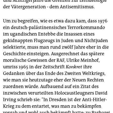
und Achtzigerjahre die Grenzen zur Leitideologie
der Vätergeneration - dem Antisemitismus.
Um zu begreifen, wie es etwa dazu kam, dass 1976
ein deutsch-palästinensisches Terrorkommando
im ugandischen Entebbe die Insassen eines
gekidnappten Flugzeugs in Juden und Nichtjuden
selektierte, muss man rund zwölf Jahre eher in die
Geschichte einsteigen. Ausgerechnet das spätere
moralische Gewissen der RAF, Ulrike Meinhof,
umriss 1965 in der Zeitschrift
Konkret
ihre
Gedanken über das Ende des Zweiten Weltkriegs,
wie man sie heutzutage eher der Neuen Rechten
zuordnen würde. Aufbauend auf ein Zitat des
inzwischen verurteilten Holocaustleugners David
Irving schrieb sie: "In Dresden ist der Anti-Hitler-
Krieg zu dem entartet, was man zu bekämpfen
vorgab und wohl auch bekämpft hatte: zu Barbarei