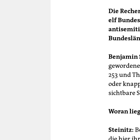
Die Recher
elf Bundes
antisemiti
Bundeslän
Benjamin S
gewordene 
253 und Thü
oder knapp 
sichtbare S
Woran lieg
Steinitz:
Be
die hier ih