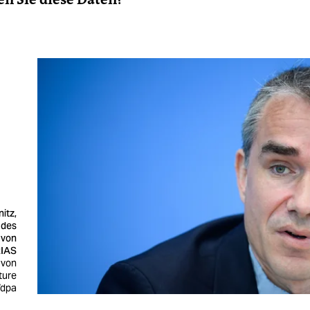
itz,
 des
 von
IAS
 von
ture
/dpa