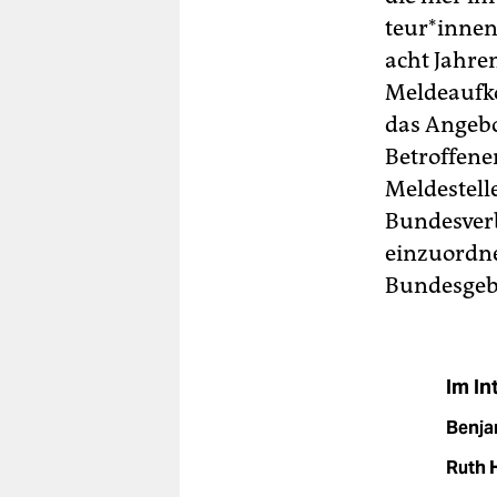
teu­r*in­ne
acht Jahre
Meldeaufko
das Angebo
Betroffene
Meldestell
Bundesverb
einzuordne
Bundesgebi
Im In
Benja
Ruth 