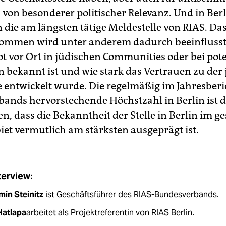
n von besonderer politischer Relevanz. Und in Berl
n die am längsten tätige Meldestelle von RIAS. Da
mmen wird unter anderem dadurch beeinflusst,
t vor Ort in jüdischen Communities oder bei pote
n bekannt ist und wie stark das Vertrauen zu der 
e entwickelt wurde. Die regelmäßig im Jahresberi
ands hervorstechende Höchstzahl in Berlin ist d
n, dass die Bekanntheit der Stelle in Berlin im 
et vermutlich am stärksten ausgeprägt ist.
terview:
min Steinitz
ist Geschäfts­führer des RIAS-Bundesverbands.
Hatlapa
arbeitet als Projektreferentin von RIAS Berlin.