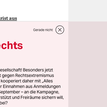
rist aus
auf
Gerade nicht
n dem Fall?
echts
tionen zu
esellschaft! Besonders jetzt
rt gegen Rechtsextremismus
z kooperiert daher mit „Alles
ller Einnahmen aus Anmeldungen
. September – an die Kampagne,
rstützt und Freiräume sichern will,
bei?