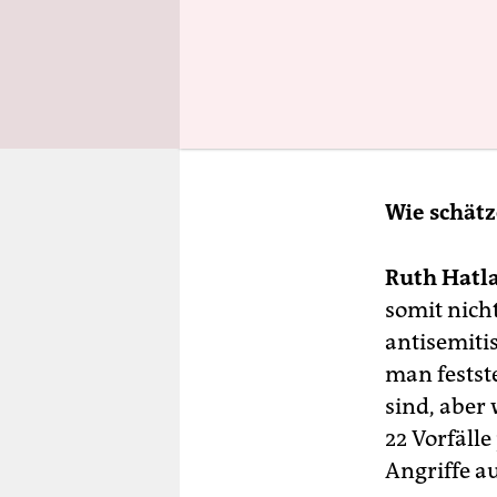
Wie schätz
Ruth Hatl
somit nich
antisemiti
man festste
sind, aber 
22 Vorfäll
Angriffe a