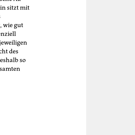
in sitzt mit
s
 wie gut
nziell
jeweiligen
cht des
eshalb so
gesamten