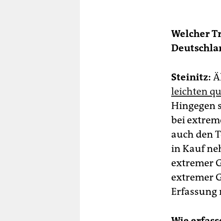
Welcher Tr
Deutschla
Steinitz:
Äh
leichten q
Hingegen s
bei extrem
auch den T
in Kauf ne
extremer Ge
extremer G
Erfassung
Wie erfass