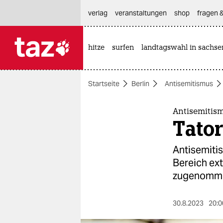
hautnavigation anspringen
hauptinhalt anspringen
footer anspringen
verlag
veranstaltungen
shop
fragen &
hitze
surfen
landtagswahl in sachse

taz zahl ich
taz zahl ich
Startseite
Berlin
Antisemitismus
themen
politik
Antisemitis
Tator
öko
Antisemitis
gesellschaft
Bereich ext
zugenomm
kultur
sport
30.8.2023
20:0