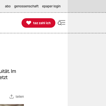
abo
genossenschaft
epaper login

taz zahl ich
taz zahl ich
ität. Im
etzt
teilen