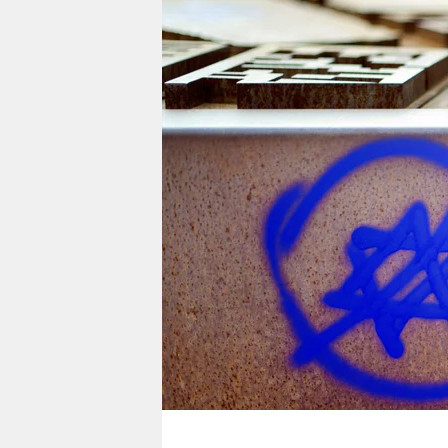
berlin
nord
wahrheit
verlag
verlag
veranstaltungen
shop
fragen & hilfe
unterstützen
abo
genossenschaft