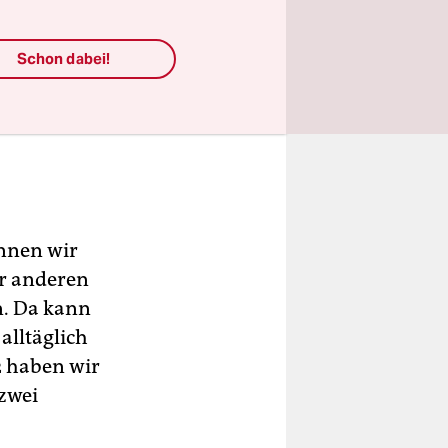
Schon dabei!
önnen wir
er anderen
n. Da kann
alltäglich
22 haben wir
 zwei