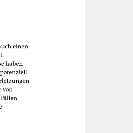
auch einen
t.
se haben
potenziell
erletzungen
e von
 Fällen
e