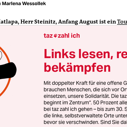
n
Marlena Wessollek
Hatlapa, Herr Steinitz, Anfang August ist ein
Tou
Berlin angegriffen
worden, mutmaßlich weil er 
taz
zahl ich

telefoniert hat. Haben Sie neue Erkenntnisse i
Links lesen, r
apa:
Uns liegen nach wie vor nur wenige Informa
bekämpfen
 vor.
Mit doppelter Kraft für eine offene G
brauchen Menschen, die sich vor O
einsetzen, unsere Solidarität. Die ta
beginnt im Zentrum“. 50 Prozent a
bei taz zahl ich gehen – bis zum 30
die linke, selbstverwaltete Orte unte
bevor sie verschwinden. Sind Sie da