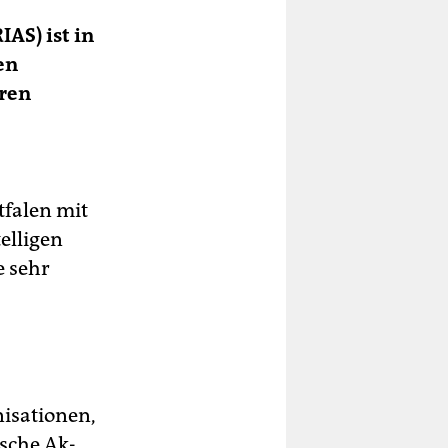
AS) ist in
en
eren
tfalen mit
elligen
e sehr
nisationen,
ische Ak­